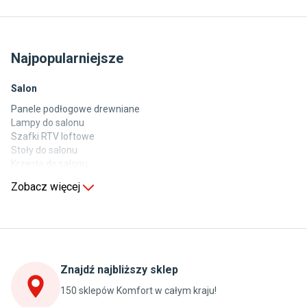
Najpopularniejsze
Salon
Panele podłogowe drewniane
Lampy do salonu
Szafki RTV loftowe
Stoły do salonu
Krzesła do salonu
Komody do salonu
Zobacz więcej
Kuchnia
Stoły do kuchni
Krzesła do kuchni
Szafki kuchenne stojące (dolne)
Znajdź najbliższy sklep
Szafki kuchenne wiszące (górne)
Szafki pod zlewozmywak
150 sklepów Komfort w całym kraju!
Blaty kuchenne laminowane