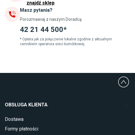
znajdź sklep
Masz pytania?
Jadalnia
Porozmawiaj z naszym Doradcą
Stoły do jadalni
Krzesła do jadalni
42 21 44 500*
Dywany szare
Lampy w stylu loftowym
* Opłata jak za połączenie lokalne zgodnie z aktualnym
cennikiem operatora sieci komórkowej.
Lampy wiszące do jadalni
Witryny do jadalni
Łazienka
Płytki łazienkowe
Deszczownice prysznicowe
Umywalki Cersanit
Glazura do łazienki
Kabiny prysznicowe 90x90
OBSŁUGA KLIENTA
Wanny Cersanit
Dostawa
Sypialnia
Formy płatności
Wykładzina do sypialni