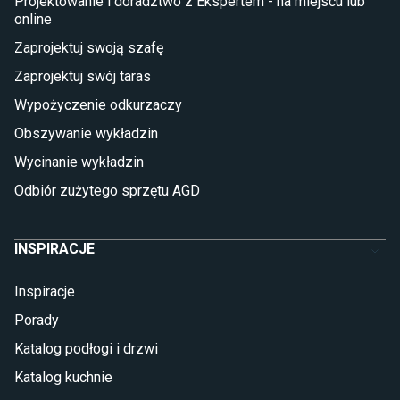
Projektowanie i doradztwo z Ekspertem - na miejscu lub
online
Płytki
Zaprojektuj swoją szafę
Płytki betonowe
Zaprojektuj swój taras
Płytki Cersanit
Płytki wielkoformatowe
Wypożyczenie odkurzaczy
Gres (szkliwiony)
Obszywanie wykładzin
Glazura
Płytki marmurowe
Wycinanie wykładzin
Odbiór zużytego sprzętu AGD
INSPIRACJE
Inspiracje
Porady
Katalog podłogi i drzwi
Katalog kuchnie