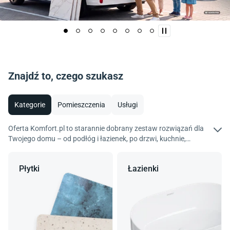
Znajdź to, czego szukasz
Kategorie
Pomieszczenia
Usługi
Oferta Komfort.pl to starannie dobrany zestaw rozwiązań dla
Twojego domu – od podłóg i łazienek, po drzwi, kuchnie,
wyposażenie i dekoracje. Wybieraj spośród tysięcy produktów
renomowanych marek i kolekcji tworzonych z myślą o
Płytki
Łazienki
funkcjonalnych wnętrzach. Odkryj ofertę Komfort i zaprojektuj
mieszkanie idealne.