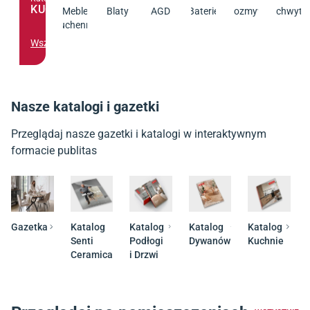
KUCHNIA
Meble
Blaty
AGD
Baterie
Zlewozmywaki
Uchwyty
kuchenne
Wszystko
Nasze katalogi i gazetki
Przeglądaj nasze gazetki i katalogi w interaktywnym
formacie publitas
Gazetka
Katalog
Katalog
Katalog
Katalog
Senti
Podłogi
Dywanów
Kuchnie
Ceramica
i Drzwi