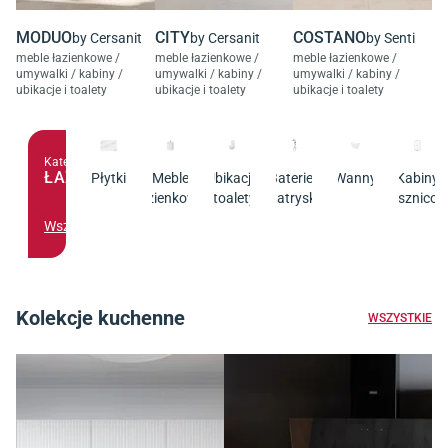
MODUO
CITY
COSTANO
by Cersanit
by Cersanit
by Senti
meble łazienkowe /
meble łazienkowe /
meble łazienkowe /
umywalki / kabiny /
umywalki / kabiny /
umywalki / kabiny /
ubikacje i toalety
ubikacje i toalety
ubikacje i toalety
Kategoria
ŁAZIENKA
Płytki
Meble
Ubikacje
Baterie i
Wanny
Kabiny
łazienkowe
i toalety
natryski
prysznico
Wszystko
Kolekcje kuchenne
WSZYSTKIE