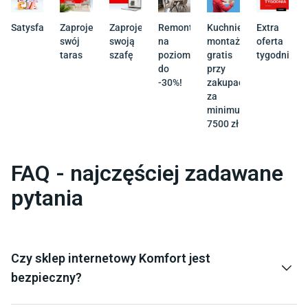
Satysfakcja
Zaprojektuj
Zaprojektuj
Remont
Kuchnie
Extra
swój
swoją
na
montaż
oferta
taras
szafę
poziomie
gratis
tygodnia
do
przy
-30%!
zakupach
za
minimum
7500 zł
FAQ - najczęściej zadawane
pytania
Czy sklep internetowy Komfort jest
bezpieczny?
Tak, Komfort to polska marka działająca od ponad 30 lat i