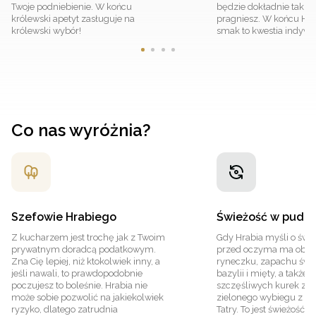
Twoje podniebienie. W końcu
będzie dokładnie taki, j
królewski apetyt zasługuje na
pragniesz. W końcu Hrab
królewski wybór!
smak to kwestia indywi
Co nas wyróżnia?
Szefowie Hrabiego
Świeżość w pudeł
Z kucharzem jest trochę jak z Twoim
Gdy Hrabia myśli o śwież
prywatnym doradcą podatkowym.
przed oczyma ma obraz
Zna Cię lepiej, niż ktokolwiek inny, a
ryneczku, zapachu świ
jeśli nawali, to prawdopodobnie
bazylii i mięty, a także 
poczujesz to boleśnie. Hrabia nie
szczęśliwych kurek z w
może sobie pozwolić na jakiekolwiek
zielonego wybiegu z w
ryzyko, dlatego zatrudnia
Tatry. To jest świeżość. T