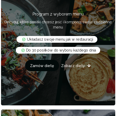
Program z wyborem menu
Decyduj, które posiłki chcesz jeść i komponuj swoje codzienne
menu
Układasz swoje menu jak w restauracji
Do 30 posiłków do wyboru każdego dnia
Zamów dietę
Zobacz diety