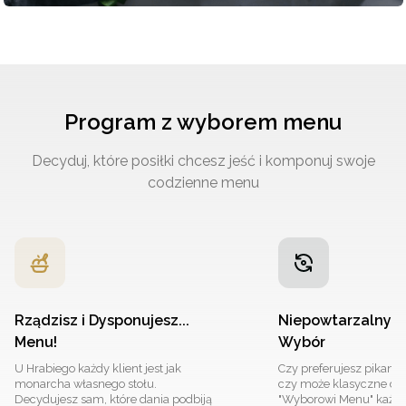
Program z wyborem menu
Decyduj, które posiłki chcesz jeść i komponuj swoje
codzienne menu
Rządzisz i Dysponujesz...
Niepowtarzalny S
Menu!
Wybór
U Hrabiego każdy klient jest jak
Czy preferujesz pikant
monarcha własnego stołu.
czy może klasyczne dan
Decydujesz sam, które dania podbiją
"Wyborowi Menu" każdy