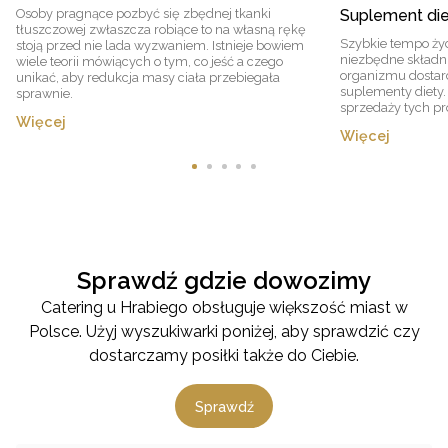
Osoby pragnące pozbyć się zbędnej tkanki
Suplement die
tłuszczowej zwłaszcza robiące to na własną rękę
Szybkie tempo życ
stoją przed nie lada wyzwaniem. Istnieje bowiem
niezbędne składni
wiele teorii mówiących o tym, co jeść a czego
organizmu dostar
unikać, aby redukcja masy ciała przebiegała
suplementy diety.
sprawnie.
sprzedaży tych p
Więcej
Więcej
Sprawdź gdzie dowozimy
Catering u Hrabiego obsługuje większość miast w
Polsce. Użyj wyszukiwarki poniżej, aby sprawdzić czy
dostarczamy posiłki także do Ciebie.
Sprawdź