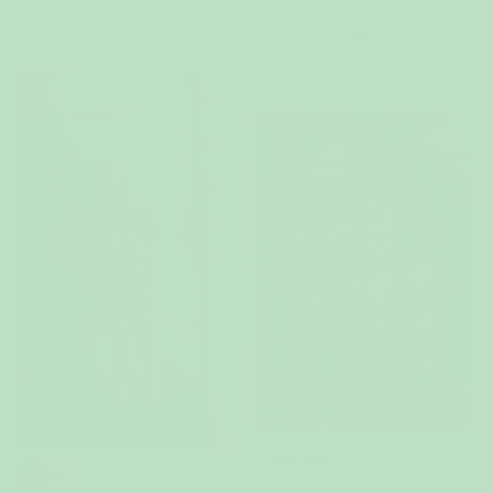
Kjempe gode
Recensionen kunde inte
julepysjer ❤️
översättas. Försök igen
senare
Recensionen kunde inte
översättas. Försök igen
senare
Nadine S.
29/11/2025