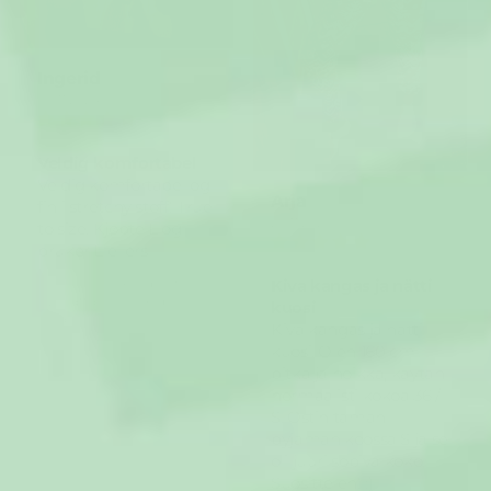
Ingerid
30/11/2024
Veldig komfortabel
Veldig komfortabel og
Arja
fin i stretchy stoff! True
29/11/2025
to size. Kjøpte L og
bruker L ellers
Recensionen kunde inte
Kiva kangas ja nätti
översättas. Försök igen
kuosi
senare
Kiva kangas ja nätti
kuosi. Olen 160 cm
pitkä ja hoikka, käytän
normaalisti kokoa 36 /
S. Ostin tämän
pyjaman koossa S ja se
oli juuri sopiva koko.
Suosittelen! :)