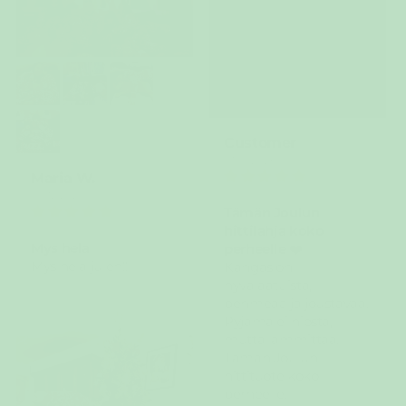
Customer
01/01/2026
Maria W.
30/12/2025
Tämän Joulun
hittilahja koko
Mys hela
perheelle ❤️
Mys hela julen!!
Kangas on
hyvälaatuista,
pehmeää ja joustavaa.
Pyjama ei hiosta,
mutta lämmittää.
Tämän Joulun
hittituote koko
perheelle.