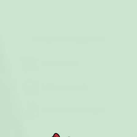
Din nya favoritpyjamas!
Perfekt stretch
Mjukt som ett moln
Matcha med hela familjen!