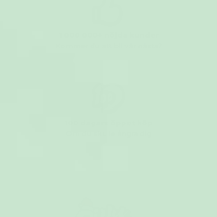
1 000 000+ nöjda kunder
Kommer du att bli vår nästa?
100 dagars öppet köp
Om du skulle ångra dig