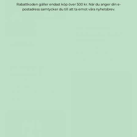
Staffan A.
Rabattkoden gäller endast köp över 500 kr. När du anger din e-
postadress samtycker du till att ta emot våra nyhetsbrev.
07/01/2026
Min silly Santa
pyjamas gjorde julen
både het och
Joanna S.
Min silly Santa
15/01/2026
pyjamas gjorde julen
både het och mysig!
En underbar fin
Julpyjamas! 🌟
En fin & väldigt mjuk
pyjamas!
Perfekt under Jul.. 🎀
🌲 🎀