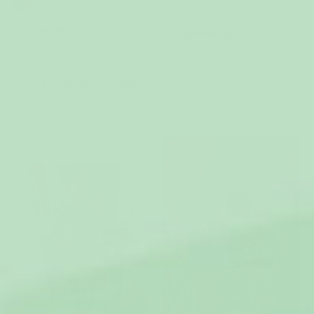
Customer
Superhappy!
20/12/2025
Wir sind total
begeistert von der
Qualität, der Passform,
God kvalitet og kjapp
der Farbe.
God kvalitet og kjapp
Recensionen kunde inte
levering
översättas. Försök igen
senare
Recensionen kunde inte
översättas. Försök igen
senare