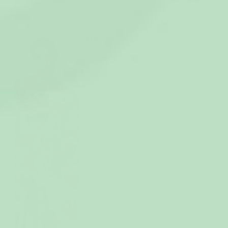
Julstickad Röd Julpyjamas Herr
599 kr
LÄGG TILL