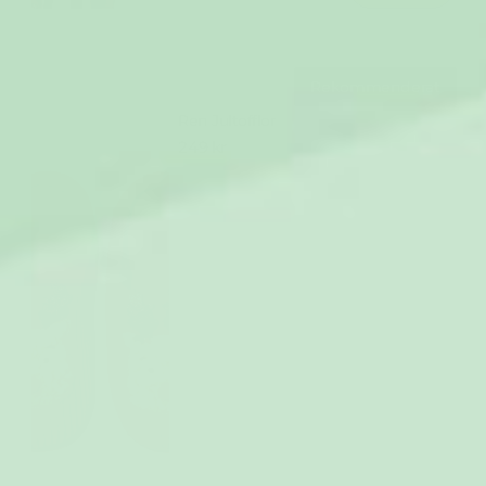
Rekommenderat
Ren Jultofflor
249 kr