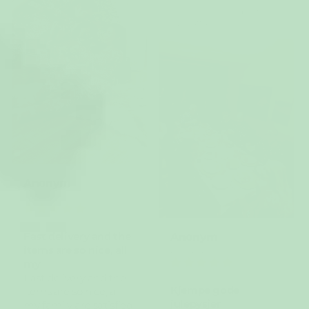
Recensionen kunde inte
översättas. Försök igen
senare
Anonym
29/12/2025
Anonym
Fast delivery and the
items are so nice, all
29/12/2025
my
Fast delivery and the
Kjempe gode
items are so nice, all
julepysjer
my family are satisfied