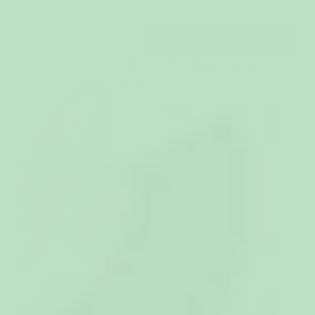
Matcha med hela familjen!
Julstickad Röd Julpyjamas Dam
599 kr
LÄGG TILL