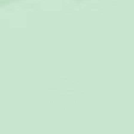
Julstickad Röd Julpyjamas Barn
399 kr
Köp 2 eller fler, spara 40 %
(52)
Fri frakt över 799:-
1-3 dagars leverans