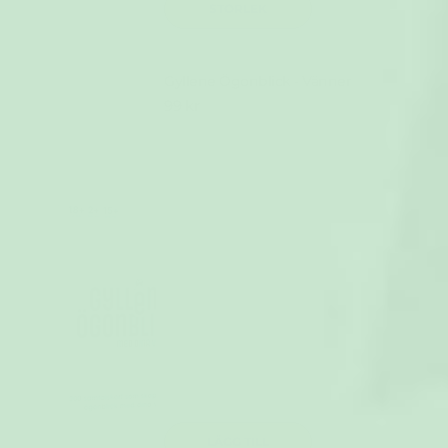
STORLEK
Gyllene Ögonblick - Vänner
99 kr
LÄGG TILL