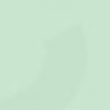
1 000 000+
10+ år
100 dagar
Trustpilot
★
Nöjda kunder
I drift sedan 2016
Fri retur
★★★★★
4,8 av 5
SillySanta AS
Lilletorget 1, 0184 Oslo · Warehouse: Midtager 29, 2605
Brøndby
VAT: SE502079312001
hej@sillysanta.se
Följ oss här