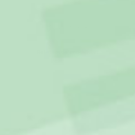
Recensionen kunde inte
översättas. Försök igen
senare
1
2
3
Relaterade produkter