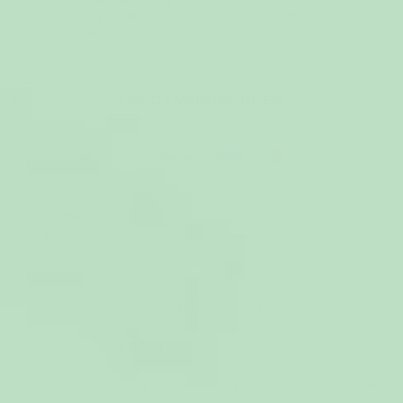
hela butiken, förutom Outlet-produkter. Rabatten dras
automatiskt i kassan.
LÄGG I VARUKORGEN
Fri frakt över 799:-
1–3 dagars leverans
Enkla returer
1 000 000+ kunder
PRODUKTINFORMATION
FRAKT OCH LEVERANS
BYTEN OCH RETURER