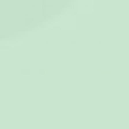
Sexfaldig Gasellvinnare!
Bland de snabbast växande företagen, sex år
i rad.
Läs mer
KUNDSERVICE
OM SILLYSANTA
SAMARBETEN
JURIDISKT
© 2026 SillySanta AS · VAT: SE502079312001
🇸🇪
Sweden / SEK