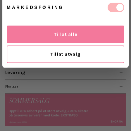
Den åpne ryggen tilfører et subtilt, men sensuelt
MARKEDSFØRING
preg, mens de delikate draperingene skaper en
flatterende fasong. Perfekt for alt fra sommerfester
til bryllupsgjesten som vil skille seg ut med stil.
Laget av en bærekraftig blanding av 55 %
Tillat alle
resirkulert polyester og 45 % polyester, føles den
like lett som den ser ut.
Tillat utvalg
Materiale: 55%
resirkulert polyester, 45 % polyester
Levering
Retur