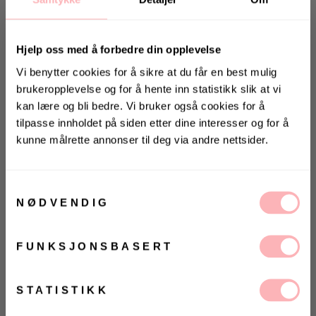
Hjelp oss med å forbedre din opplevelse
Vi benytter cookies for å sikre at du får en best mulig
brukeropplevelse og for å hente inn statistikk slik at vi
kan lære og bli bedre. Vi bruker også cookies for å
tilpasse innholdet på siden etter dine interesser og for å
Gratis bytte
kunne målrette annonser til deg via andre nettsider.
KONKURRANSE
VELG STØRRELSE
Vinn valgfrie jeans fra Jeanerica
Samtykkevalg
til deg og en venn <3
UTSOLGT
NØDVENDIG
Vinneren annonseres 9. august via Instagram
VELG
VELG
ØRRELSE
ØRRELSE
Betal med
FUNKSJONSBASERT
Ja, jeg samtykker til at Villoid kan sende meg
kommunikasjon via e-post.
MELD MEG PÅ
STATISTIKK
Sanne Dress fra Urban Pioneers.
Sanne kombinerer
sofistikert design med en luftig, flytende silhuett.
Ved å registrere deg godtar du våre
vilkår og betingelser.