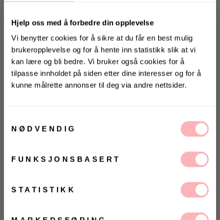
Hjelp oss med å forbedre din opplevelse
Gratis bytte
Vi benytter cookies for å sikre at du får en best mulig
brukeropplevelse og for å hente inn statistikk slik at vi
VELG STØRRELSE
kan lære og bli bedre. Vi bruker også cookies for å
tilpasse innholdet på siden etter dine interesser og for å
UTSOLGT
kunne målrette annonser til deg via andre nettsider.
VELG
VELG
KONKURRANSE
ØRRELSE
ØRRELSE
Betal med
Vinn valgfrie jeans fra Jeanerica
Samtykkevalg
til deg og en venn <3
NØDVENDIG
Vinneren annonseres 9. august via Instagram
Alaska Button Jacket fra Designers Remix. Vi elsker
Designers Remix variant av den klassiske boucle-
FUNKSJONSBASERT
jakken. Alaska Button Jacket er en lengre jakke
Ja, jeg samtykker til at Villoid kan sende meg
som gir enhver look en elegant og klassisk touch.
kommunikasjon via e-post.
Jakken har en hoftelengde, en rett silhuett og
MELD MEG PÅ
STATISTIKK
statementknapper. Alaska Jacket har to påsydde
Ved å registrere deg godtar du våre
vilkår og betingelser.
lommer i front og rund hals uten krage.