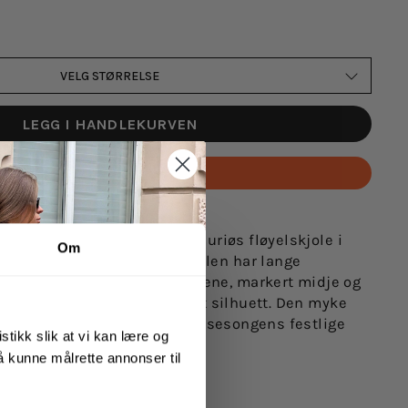
VELG STØRRELSE
LEGG I HANDLEKURVEN
Betal med
ss fra OSMINE af nor. En luksuriøs fløyelskjole i
Om
 elegant omslagsdesign. Kjolen har lange
d smockdetaljer i mansjettene, markert midje og
 gir en leken, men sofistikert silhuett. Den myke
e komfort og glam, perfekt til sesongens festlige
stikk slik at vi kan lære og
 å kunne målrette annonser til
a nyanse