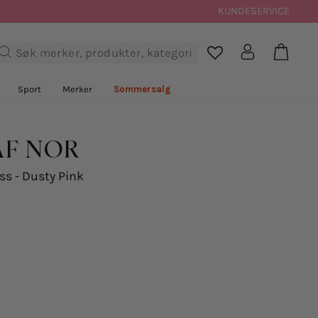
KUNDESERVICE
Handl
Logg inn
Søk

Sport
Merker
Sommersalg
AF NOR
ss - Dusty Pink