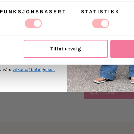
Omslagsoverdel 
Lange ermer med
Les mer
FUNKSJONSBASERT
STATISTIKK
Dobbeltlagdelt sk
Amalie er 169 cm 
 Villoid kan sende meg
Levering
ost.
Materiale: 95% polye
Retur
Tillat utvalg
OSMINE af nors kjoler s
MEG PÅ
stretch sikrer en god p
med en komfortabel p
du våre
vilkår og betingelser.