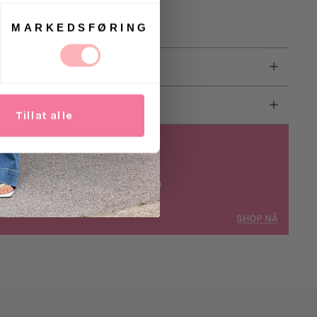
med v-hals
 smockmansjetter
MARKEDSFØRING
jørt for ekstra volum
og har på seg str. 36
ster, 5% elastan
Tillat alle
kal passe alle - det ligger i merkets DNA. Komfortabel
assform - slik at du er sikker på at kjolen sitter godt
assform.