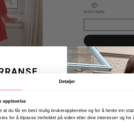
Gratis bytte
VELG
VELG
STØRRELSE
STØRRELSE
RRANSE
Jade Velvet Solid Dre
Detaljer
dyp rosa nyanse med
ans fra Jeanerica
voluminøse ermer me
 en venn <3
et lagdelt skjørt som
n opplevelse
fløyelen tilfører båd
e at du får en best mulig brukeropplevelse og for å hente inn stati
anledninger.
ies for å tilpasse innholdet på siden etter dine interesser og for
. august via Instagram
Myk velour i ros