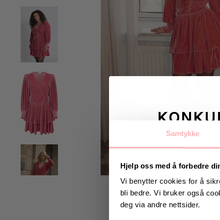
KONKU
Samtykke
Vinn valgfrie je
til deg og
Hjelp oss med å forbedre di
Vi benytter cookies for å sikr
bli bedre. Vi bruker også cook
Vinneren annonseres 9
deg via andre nettsider.