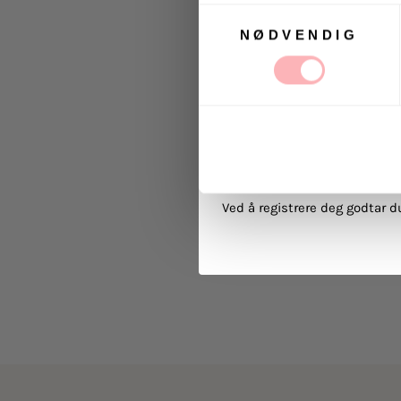
Samtykkevalg
NØDVENDIG
Ja, jeg samtykker til at
kommunikasjon via e-p
MELD 
Ved å registrere deg godtar 