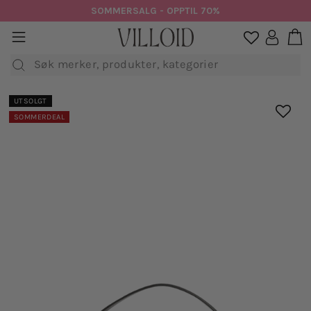
Hopp
SOMMERSALG - OPPTIL 70%
til
H
sidenavigasjon
Logg in

innhold
Søk
UTSOLGT
SOMMERDEAL