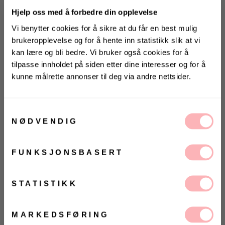
Hjelp oss med å forbedre din opplevelse
Vi benytter cookies for å sikre at du får en best mulig
SOMMERDEAL:
brukeropplevelse og for å hente inn statistikk slik at vi
Ekstra god pris på dette produktet akkurat nå
kan lære og bli bedre. Vi bruker også cookies for å
tilpasse innholdet på siden etter dine interesser og for å
kunne målrette annonser til deg via andre nettsider.
Gratis bytte
KONKURRANSE
VARSLE MEG
Vinn valgfrie jeans fra Jeanerica
Samtykkevalg
til deg og en venn <3
VELG
VELG
NØDVENDIG
ØRRELSE
ØRRELSE
Betal med
Vinneren annonseres 9. august via Instagram
FUNKSJONSBASERT
Ja, jeg samtykker til at Villoid kan sende meg
Hanna Grande Bag fra Flattered er en elegant og
kommunikasjon via e-post.
allsidig skulderveske i et tidløst design. Vesken er
MELD MEG PÅ
STATISTIKK
laget av mykt, kornet skinn med en elegant,
Ved å registrere deg godtar du våre
vilkår og betingelser.
avrundet frontklaff. Den unike, skulpturelle
gullåsen gir et eksklusivt og kunstnerisk preg,
MARKEDSFØRING