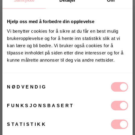
Samtykke
Detaljer
Om
Hjelp oss med å forbedre din opplevelse
Vi benytter cookies for å sikre at du får en best mulig
brukeropplevelse og for å hente inn statistikk slik at vi
kan lære og bli bedre. Vi bruker også cookies for å
SOMMERSALG!
tilpasse innholdet på siden etter dine interesser og for å
BRUK KODE
EKSTRA30
FOR 30% EKSTRA RABATT I
kunne målrette annonser til deg via andre nettsider.
KASSEN
KONKURRANSE
Vinn valgfrie jeans fra Jeanerica
Samtykkevalg
til deg og en venn <3
Stor i størrelsen
Gratis bytte
NØDVENDIG
Vinneren annonseres 9. august via Instagram
VELG STØRRELSE
FUNKSJONSBASERT
Ja, jeg samtykker til at Villoid kan sende meg
kommunikasjon via e-post.
UTSOLGT
MELD MEG PÅ
STATISTIKK
VELG
VELG
ØRRELSE
ØRRELSE
Betal med
Ved å registrere deg godtar du våre
vilkår og betingelser.