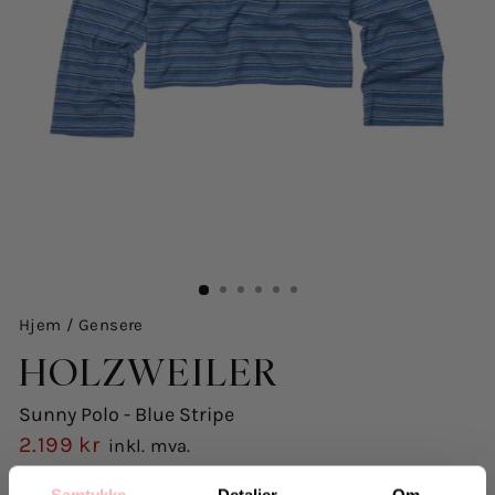
Hjem
/
Gensere
HOLZWEILER
Sunny Polo - Blue Stripe
2.199 kr
inkl. mva.
Opprinnelig