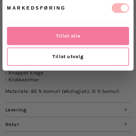
MARKEDSFØRING
Sunny Polo fra Holzweiler. Sunny Polo er laget med
klassiske striper og har en avslappet passform
som er komfortabel i varmt vær. Den har
Tillat alle
klokkeermer og en klassisk polokrage med
knapper.
Tillat utvalg
- Avslappet passform
- Striper
- Knappet krage
- Klokkeermer
Materiale: 85 % bomull (økologisk), 15 % bomull
Levering
Retur