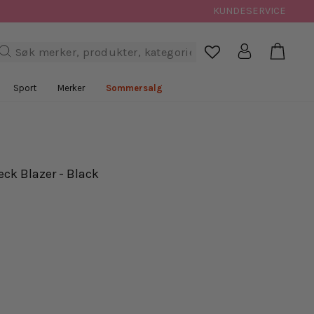
KUNDESERVICE
Handl
Logg inn
Søk

Sport
Merker
Sommersalg
eck Blazer - Black