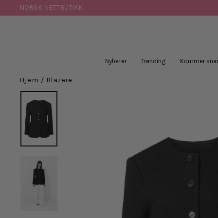
Hopp
NORSK NETTBUTIKK
til
innhold
Nyheter
Trending
Kommer snar
Hjem
/
Blazere