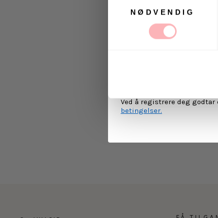
Samtykkevalg
NØDVENDIG
Ja, jeg samtykker til a
kommunikasjon via e-p
MELD 
Ved å registrere deg godtar
betingelser.
FÅ TILGA