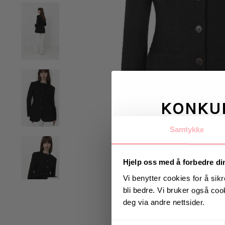
KONKU
Samtykke
Vinn valgfrie je
til deg og
Hjelp oss med å forbedre di
Vi benytter cookies for å sikr
bli bedre. Vi bruker også cook
Vinneren annonseres 9
deg via andre nettsider.