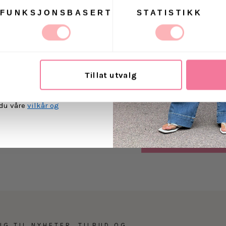
Fôr: 100% polyester
FUNKSJONSBASERT
STATISTIKK
Levering
t Villoid kan sende meg
ost.
Retur
Tillat utvalg
MEG PÅ
 du våre
vilkår og
NG TIL NYHETER, TILBUD OG