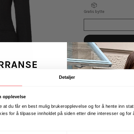
Gratis bytte
VELG
VELG
STØRRELSE
STØRRELSE
RRANSE
Detaljer
Carol Fitted Round N
ans fra Jeanerica
Fitted Round Neck Bla
 en venn <3
ha i garderoben! Den 
n opplevelse
dressbukse eller et e
har feminin, innsving
e at du får en best mulig brukeropplevelse og for å hente inn stati
krage.
ies for å tilpasse innholdet på siden etter dine interesser og for
. august via Instagram
Materiale: 50% ull, 5