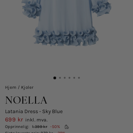
Hjem
/
Kjoler
NOELLA
Latania Dress - Sky Blue
699 kr
inkl. mva.
Salgspris
Opprinnelig:
1.399 kr
-50%