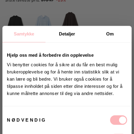
979 kr
-29%
Samtykke
Detaljer
Om
Hjelp oss med å forbedre din opplevelse
SOMMERDEAL:
Vi benytter cookies for å sikre at du får en best mulig
Ekstra god pris på dette produktet akkurat nå
brukeropplevelse og for å hente inn statistikk slik at vi
kan lære og bli bedre. Vi bruker også cookies for å
tilpasse innholdet på siden etter dine interesser og for å
Gratis bytte
kunne målrette annonser til deg via andre nettsider.
KONKURRANSE 🖤
VELG STØRRELSE
Vinn en vintage Chanel Classic
Samtykkevalg
Flap Bag til en verdi av 35 000,-
NØDVENDIG
LEGG I HANDLEKURVEN
Vinneren annonseres 31. august via Instagram
VELG
VELG