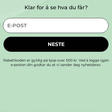
Klar for ả se hva du fảr?
Din nye favorittpysj!
EMAIL
Myk som en sky
NESTE
Rabattkoden er gyldig pả kjop over 500 kr. Ved à legge igjen
e-posten din godtar du at vi sender deg nyhetsbrev.
1 000 000+ fornøyde kunder