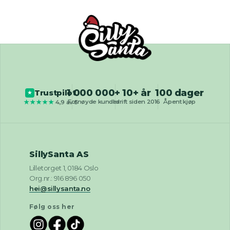
1 000 000+
10+ år
100 dager
Trustpilot
★
Fornøyde kunder
I drift siden 2016
Åpent kjøp
★★★★★
4,9 av 5
SillySanta AS
Lilletorget 1, 0184 Oslo
Org.nr.: 916 896 050
hei@sillysanta.no
Følg oss her