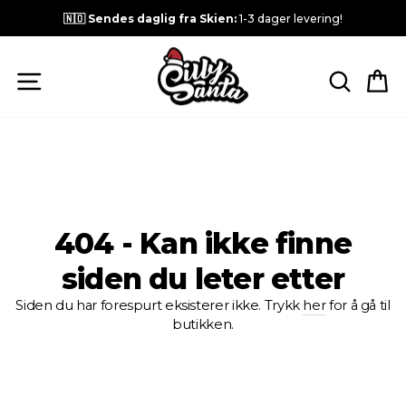
🇳🇴 Sendes daglig fra Skien:
1-3 dager levering!
NAVIGASJON
SØK E
H
404 - Kan ikke finne
siden du leter etter
Siden du har forespurt eksisterer ikke. Trykk
her
for å gå til
butikken.