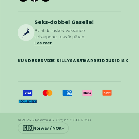
Seks-dobbel Gaselle!
Blant de raskest voksende
selskapene, seks år på rad.
Les mer
KUNDESERVICE
OM SILLYSANTA
SAMARBEID
JURIDISK
© 2026 SillySanta AS · Org.nr.: 916 896 050
🇳🇴
Norway / NOK