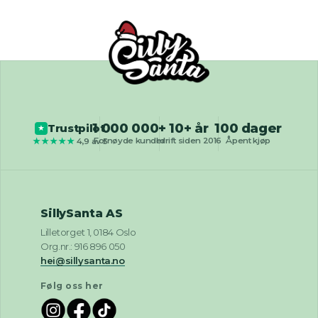
1 000 000+
10+ år
100 dager
Trustpilot
★
Fornøyde kunder
I drift siden 2016
Åpent kjøp
★★★★★
4,9 av 5
SillySanta AS
Lilletorget 1, 0184 Oslo
Org.nr.: 916 896 050
hei@sillysanta.no
Følg oss her