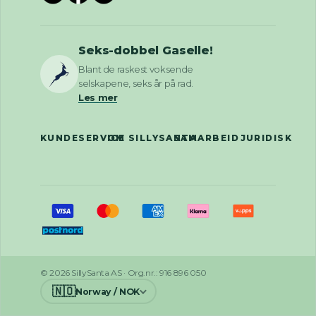
Seks-dobbel Gaselle!
Blant de raskest voksende
selskapene, seks år på rad.
Les mer
KUNDESERVICE
OM SILLYSANTA
SAMARBEID
JURIDISK
© 2026 SillySanta AS · Org.nr.: 916 896 050
🇳🇴
Norway / NOK