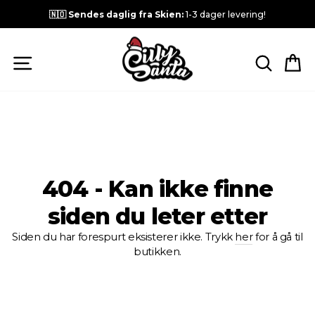
🇳🇴 Sendes daglig fra Skien:
1-3 dager levering!
NAVIGASJON
SØK E
H
404 - Kan ikke finne
siden du leter etter
Siden du har forespurt eksisterer ikke. Trykk
her
for å gå til
butikken.