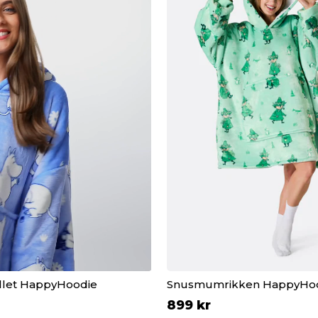
let HappyHoodie
Snusmumrikken HappyHo
899 kr