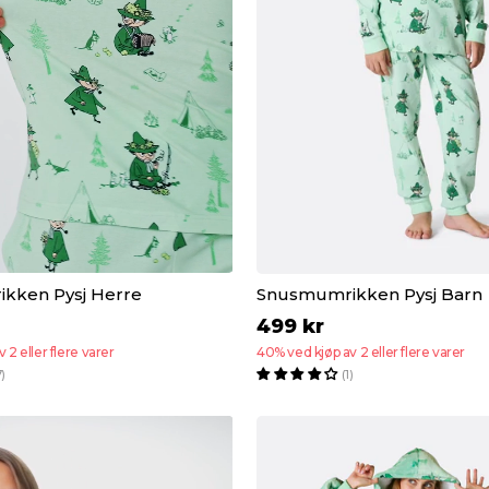
kken Pysj Herre
Snusmumrikken Pysj Barn
499 kr
 2 eller flere varer
40% ved kjøp av 2 eller flere varer
7)
(1)