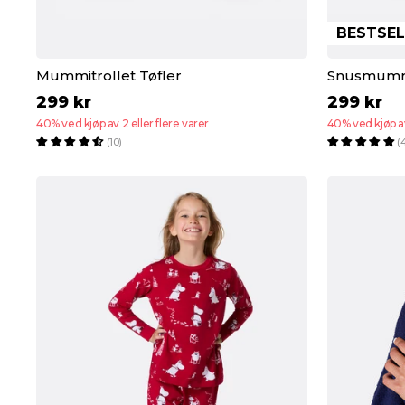
BESTSE
Mummitrollet Tøfler
Snusmumri
299 kr
299 kr
40% ved kjøp av 2 eller flere varer
40% ved kjøp av
(10)
(