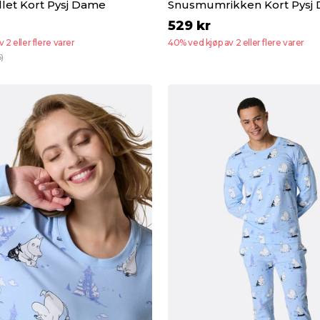
let Kort Pysj Dame
Snusmumrikken Kort Pysj
529 kr
 2 eller flere varer
40% ved kjøp av 2 eller flere varer
6)