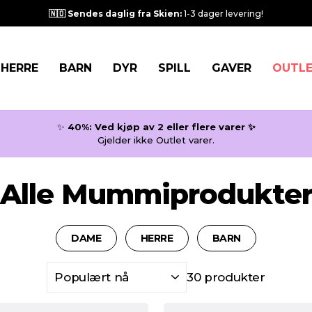
🇳🇴 Sendes daglig fra Skien:
1-3 dager levering!
HERRE
BARN
DYR
SPILL
GAVER
OUTL
✨
40%:
Ved kjøp av 2 eller flere varer ✨
Gjelder ikke Outlet varer.
Alle Mummiprodukte
DAME
HERRE
BARN
SORTER
30 produkter
ETTER