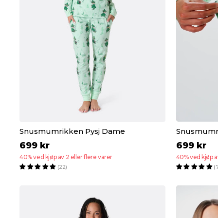
Snusmumrikken Pysj Dame
Snusmumri
699 kr
699 kr
40% ved kjøp av 2 eller flere varer
40% ved kjøp av
(22)
(