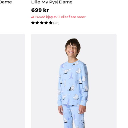
 Dame
Lille My Pysj Dame
699 kr
40% ved kjøp av 2 eller flere varer
(46)