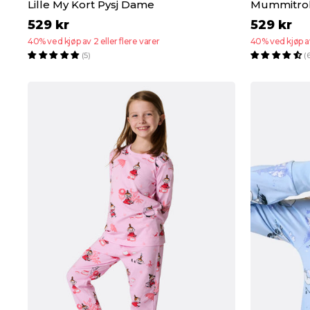
Lille My Kort Pysj Dame
Mummitrol
529 kr
529 kr
40% ved kjøp av 2 eller flere varer
40% ved kjøp av
(5)
(