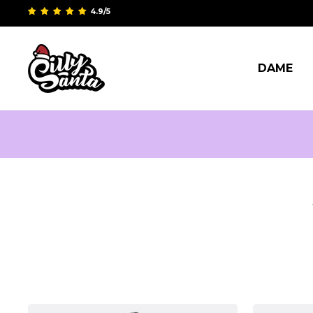
4.9/5
DAME