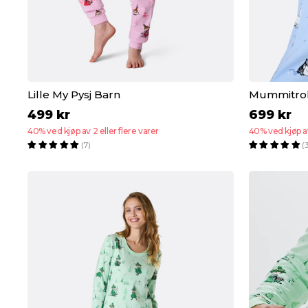
Lille My Pysj Barn
Mummitrol
499 kr
699 kr
40% ved kjøp av 2 eller flere varer
40% ved kjøp av
(7)
(3