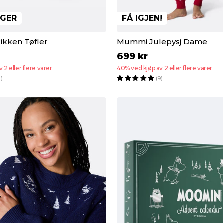
LGER
FÅ IGJEN!
kken Tøfler
Mummi Julepysj Dame
699 kr
 2 eller flere varer
40% ved kjøp av 2 eller flere varer
4)
(9)