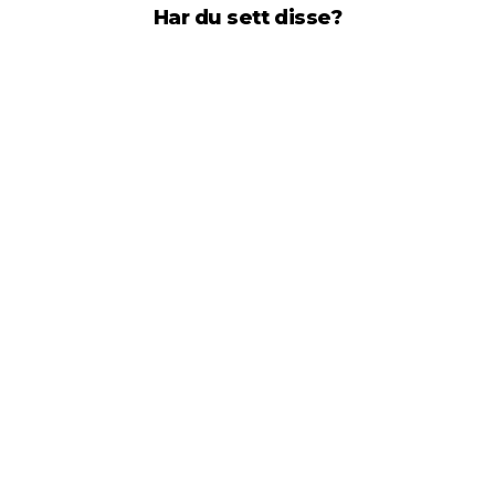
Har du sett disse?
Retro Reinsdyr Rød Julegenser til Hund
249 kr
40% ved kjøp av 2 eller flere varer
(11)