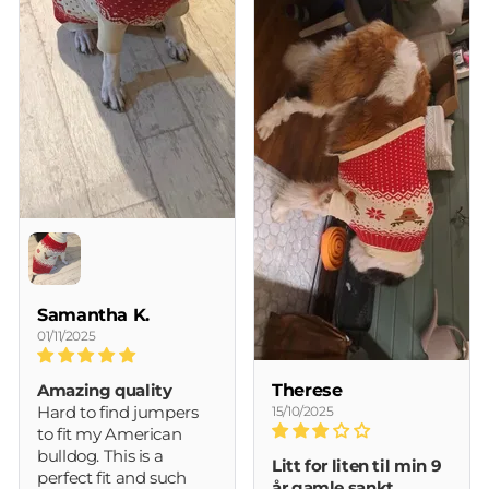
Samantha K.
01/11/2025
Therese
Amazing quality
Hard to find jumpers
15/10/2025
to fit my American
bulldog. This is a
Litt for liten til min 9
perfect fit and such
år gamle sankt