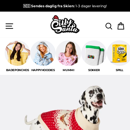
🇳🇴 Sendes daglig fra Skien:
1-3 dager levering!
NAVIGASJON
SØK E
H
BADEPONCHOS
HAPPYHOODIES
MUMMI
SOKKER
SPILL