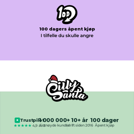
100 dagers åpent kjøp
I tilfelle du skulle angre
1 000 000+
10+ år
100 dager
Trustpilot
★
Fornøyde kunder
I drift siden 2016
Åpent kjøp
★★★★★
4,9 av 5