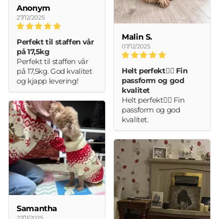
Anonym
27/12/2025
Malin S.
Perfekt til staffen vår
07/12/2025
på 17,5kg
Perfekt til staffen vår
Helt perfekt👌🏻 Fin
på 17,5kg. God kvalitet
passform og god
og kjapp levering!
kvalitet
Helt perfekt👌🏻 Fin
passform og god
kvalitet.
Samantha
27/11/2025