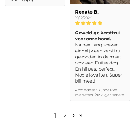
Renate B.
10/12/2024
Geweldige kersttrui
voor onze hond.
Na heel lang zoeken
eindelijk een kersttrui
gevonden in de maat
voor een Duitse dog.
En hij past perfect.
Mooie kwaliteit. Super
blij mee..!
Anmeldelsen kunne ikke
oversettes. Prøv igjen senere
1
2