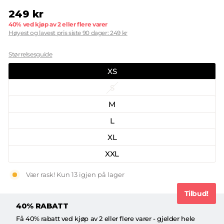
249 kr
Opprinnelig
40% ved kjøp av 2 eller flere varer
pris
Høyest og lavest pris siste 90 dager: 249 kr
Størrelse
Størrelsesguide
XS
S
M
L
XL
XXL
Vær rask! Kun 13 igjen på lager
Tilbud!
40% RABATT
Få 40% rabatt ved kjøp av 2 eller flere varer - gjelder hele