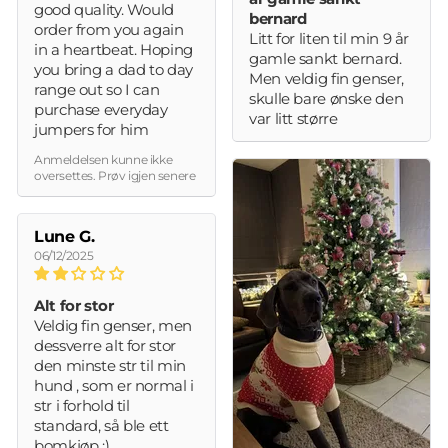
good quality. Would
bernard
order from you again
Litt for liten til min 9 år
in a heartbeat. Hoping
gamle sankt bernard.
you bring a dad to day
Men veldig fin genser,
range out so I can
skulle bare ønske den
purchase everyday
var litt større
jumpers for him
Anmeldelsen kunne ikke
oversettes. Prøv igjen senere
Lune G.
06/12/2025
Alt for stor
Veldig fin genser, men
dessverre alt for stor
den minste str til min
hund , som er normal i
str i forhold til
standard, så ble ett
bomkjøp :)