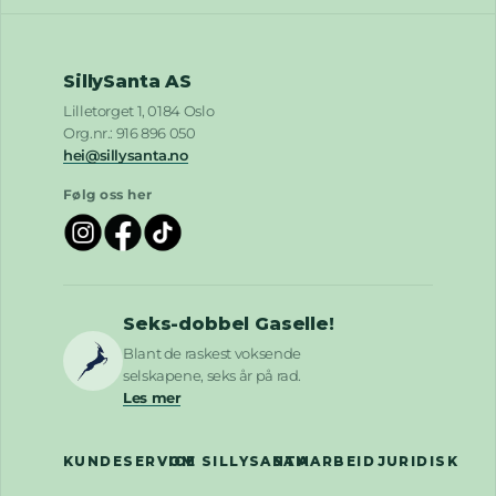
SillySanta AS
Lilletorget 1, 0184 Oslo
Org.nr.: 916 896 050
hei@sillysanta.no
Følg oss her
Seks-dobbel Gaselle!
Blant de raskest voksende
selskapene, seks år på rad.
Les mer
KUNDESERVICE
OM SILLYSANTA
SAMARBEID
JURIDISK