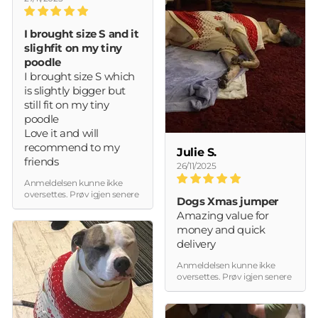
I brought size S and it
slighfit on my tiny
poodle
I brought size S which
is slightly bigger but
still fit on my tiny
poodle
Love it and will
recommend to my
Julie S.
friends
26/11/2025
Anmeldelsen kunne ikke
oversettes. Prøv igjen senere
Dogs Xmas jumper
Amazing value for
money and quick
delivery
Anmeldelsen kunne ikke
oversettes. Prøv igjen senere