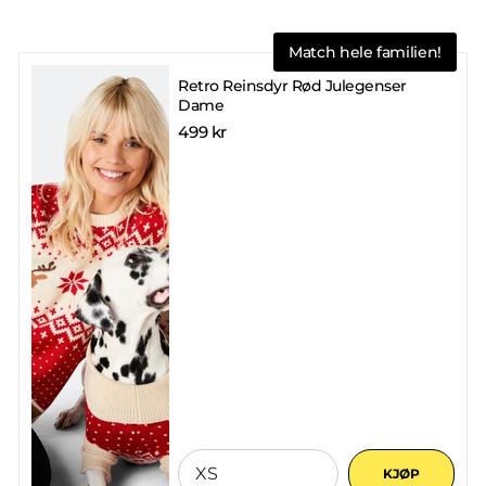
Match hele familien!
Retro Reinsdyr Rød Julegenser
Dame
499 kr
KJØP