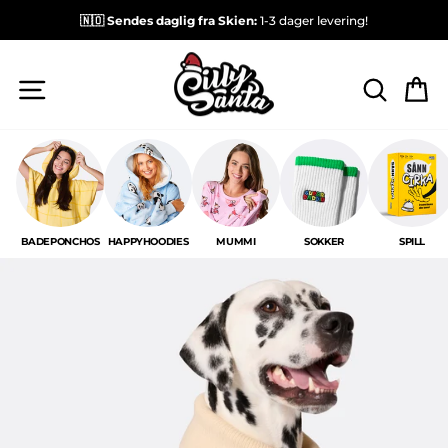
🇳🇴 Sendes daglig fra Skien:
1-3 dager levering!
NAVIGASJON
SØK E
H
BADEPONCHOS
HAPPYHOODIES
MUMMI
SOKKER
SPILL