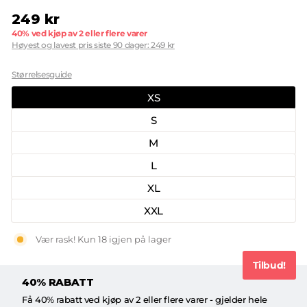
249 kr
Opprinnelig
40% ved kjøp av 2 eller flere varer
pris
Høyest og lavest pris siste 90 dager: 249 kr
Størrelse
Størrelsesguide
XS
S
M
L
XL
XXL
Vær rask! Kun 18 igjen på lager
Tilbud!
40% RABATT
Få 40% rabatt ved kjøp av 2 eller flere varer - gjelder hele