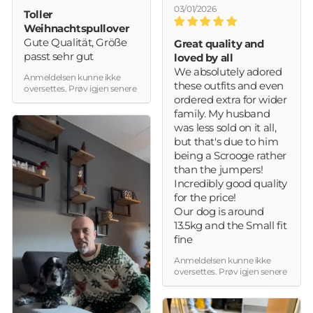
03/01/2026
Toller
Weihnachtspullover
Gute Qualität, Größe
Great quality and
passt sehr gut
loved by all
We absolutely adored
Anmeldelsen kunne ikke
these outfits and even
oversettes. Prøv igjen senere
ordered extra for wider
family. My husband
was less sold on it all,
but that's due to him
being a Scrooge rather
than the jumpers!
Incredibly good quality
for the price!
Our dog is around
13.5kg and the Small fit
fine
Anmeldelsen kunne ikke
oversettes. Prøv igjen senere