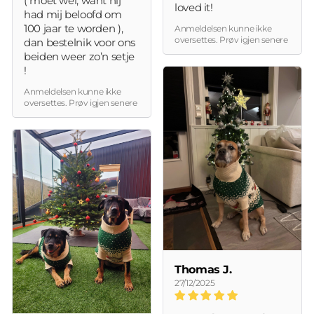
( moet wel, want hij
loved it!
had mij beloofd om
100 jaar te worden ),
Anmeldelsen kunne ikke
oversettes. Prøv igjen senere
dan bestelnik voor ons
beiden weer zo’n setje
!
Anmeldelsen kunne ikke
oversettes. Prøv igjen senere
Thomas J.
27/12/2025