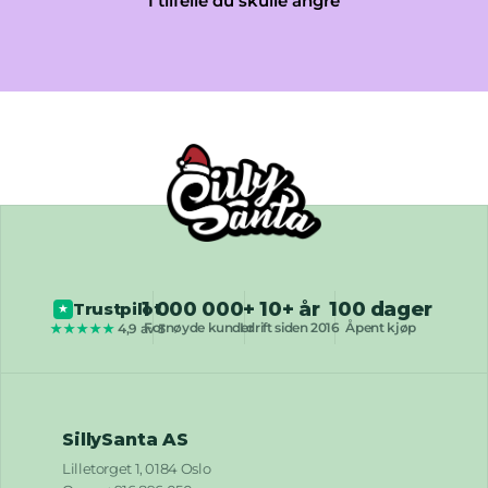
I tilfelle du skulle angre
1 000 000+
10+ år
100 dager
Trustpilot
★
Fornøyde kunder
I drift siden 2016
Åpent kjøp
★★★★★
4,9 av 5
SillySanta AS
Lilletorget 1, 0184 Oslo