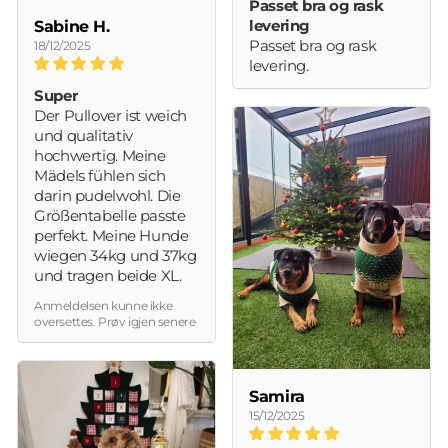
Passet bra og rask
Sabine H.
levering
Passet bra og rask
18/12/2025
levering.
Super
Der Pullover ist weich
und qualitativ
hochwertig. Meine
Mädels fühlen sich
darin pudelwohl. Die
Größentabelle passte
perfekt. Meine Hunde
wiegen 34kg und 37kg
und tragen beide XL.
Anmeldelsen kunne ikke
oversettes. Prøv igjen senere
Samira
15/12/2025