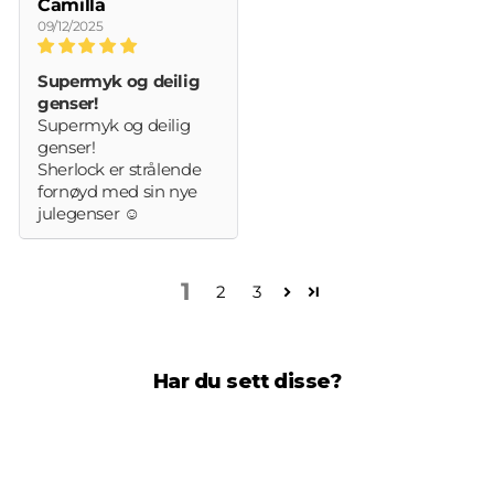
Camilla
09/12/2025
Supermyk og deilig
genser!
Supermyk og deilig
genser!
Sherlock er strålende
fornøyd med sin nye
julegenser ☺️
1
2
3
Har du sett disse?