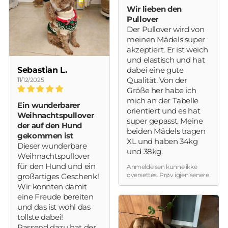
Wir lieben den
Pullover
Der Pullover wird von
meinen Mädels super
akzeptiert. Er ist weich
und elastisch und hat
Sebastian L.
dabei eine gute
11/12/2025
Qualität. Von der
Größe her habe ich
mich an der Tabelle
Ein wunderbarer
orientiert und es hat
Weihnachtspullover
super gepasst. Meine
der auf den Hund
beiden Mädels tragen
gekommen ist
XL und haben 34kg
Dieser wunderbare
und 38kg.
Weihnachtspullover
für den Hund und ein
Anmeldelsen kunne ikke
oversettes. Prøv igjen senere
großartiges Geschenk!
Wir konnten damit
eine Freude bereiten
und das ist wohl das
tollste dabei!
Passend dazu hat der