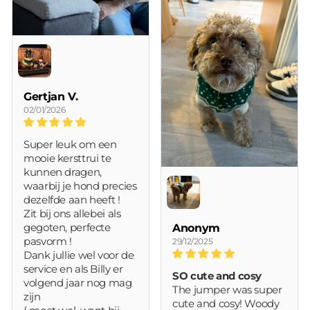
Gertjan V.
02/01/2026
Super leuk om een
mooie kersttrui te
kunnen dragen,
waarbij je hond precies
dezelfde aan heeft !
Zit bij ons allebei als
gegoten, perfecte
Anonym
pasvorm !
29/12/2025
Dank jullie wel voor de
service en als Billy er
SO cute and cosy
volgend jaar nog mag
The jumper was super
zijn
cute and cosy! Woody