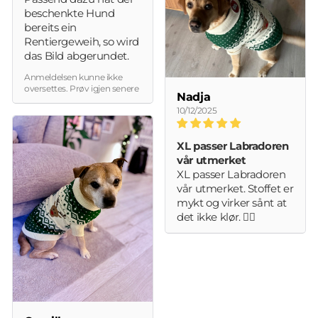
beschenkte Hund
bereits ein
Rentiergeweih, so wird
das Bild abgerundet.
Anmeldelsen kunne ikke
oversettes. Prøv igjen senere
Nadja
10/12/2025
XL passer Labradoren
vår utmerket
XL passer Labradoren
vår utmerket. Stoffet er
mykt og virker sånt at
det ikke klør. 👍🏻