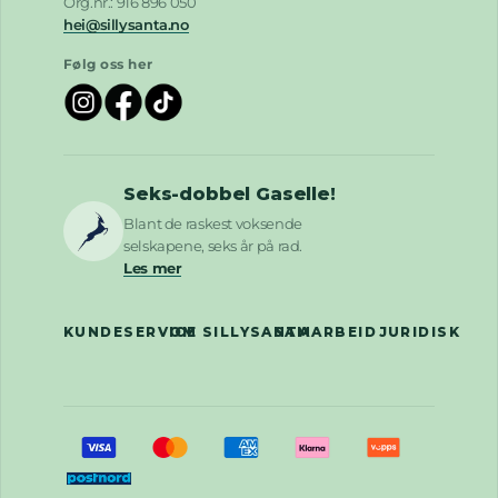
Org.nr.: 916 896 050
hei@sillysanta.no
Følg oss her
Seks-dobbel Gaselle!
Blant de raskest voksende
selskapene, seks år på rad.
Les mer
KUNDESERVICE
OM SILLYSANTA
SAMARBEID
JURIDISK