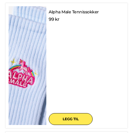
Alpha Male Tennissokker
99 kr
LEGG TIL