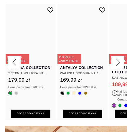
125,99 zł z
125,99 zł z
118,99 zł z
118,99 zł z
132,99 zł z
132,99 zł z
kodem FIN30
kodem FIN30
kodem FIN30
kodem FIN30
kodem FIN30
kodem FIN30
MALAGA COLLECTION
ANTALYA COLLECTION
CASABLA
COLLECTI
ŚREDNIA WALIZKA NA
WALIZKA ŚREDNIA NA 4
KÓŁKACH ZIELONA
KÓŁKACH CZARNA
KABINOWA 
179
,
99
zł
169
,
99
zł
POLIPROPY
189
,
99
z
FIOLETOWA
Cena pierwotna:
569
,
00
zł
Cena pierwotna:
329
,
00
zł
Najniższa 
i
629
,
00
zł
Cena pier
DODAJ DO KOSZYKA
DODAJ DO KOSZYKA
DODAJ 