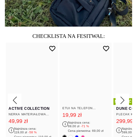
CHECKLISTA NA FESITWAL:
NOWOŚĆ
NOWOŚĆ
ACTIVE COLLECTION
ETUI NA TELEFON
DUNE COL
WODOODPORNE CZARNE
19
,
99
zł
NERKA MATERIAŁOWA
PLECAK KA
BRĄZOWA
ROZMIAR X
49
,
99
zł
299
,
99
z
Najniższa cena:
i
69
,
00
zł
-71 %
Najniższa cena:
Najniższa 
i
i
Cena pierwotna:
69
,
00
zł
119
,
00
zł
-58 %
599
,
00
zł
Cena pierwotna:
119
,
00
zł
Cena pier