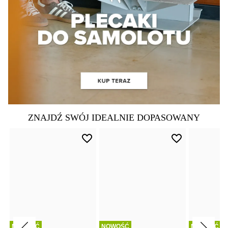
ZNAJDŹ SWÓJ IDEALNIE DOPASOWANY
NOWOŚĆ
NOWOŚĆ
NOWOŚĆ
NOWOŚĆ
NOWOŚĆ
NOWOŚĆ