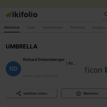
Zum
Inhalt
springen
Überblick
Feed
Handelsidee
Portfolio
Analyse
UMBRELLA
Richard Dobetsberger
| Ritsc
RD
hy
Letzter Login
:
06.08.2026
wikifolio teilen
Watchlist