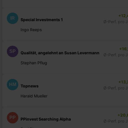
+12,
IR
Special Investments 1
Ø-Perf. pro 
Ingo Reeps
+16,
SP
Qualität, angelehnt an Susan Levermann
Ø-Perf. pro 
Stephan Pflug
+13,
HM
Topnews
Ø-Perf. pro 
Harald Mueller
+20,
PP
PPinvest Searching Alpha
Ø-Perf. pro 