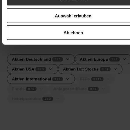
Auswahl erlauben
High-Watermark
4.4
Ablehnen
Anlageuniversum
Aktien Deutschland
Aktien Europa
5
/
5
1
/
1
Aktien USA
Aktien Hot Stocks
3
/
3
1
/
1
Aktien International
ETFs
3
/
3
0
/
17
Fonds
Anlagezertifikate
0
/
6
0
/
3
Hebelprodukte
0
/
3