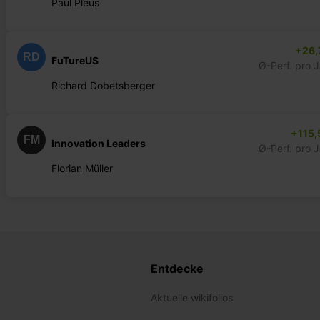
Paul Pleus
+26,
RD
FuTureUS
Ø-Perf. pro 
Richard Dobetsberger
+115,
FM
Innovation Leaders
Ø-Perf. pro 
Florian Müller
Entdecke
Aktuelle wikifolios