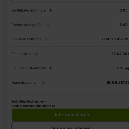
Zertifikategebühr p.a.
0,95
Performancegebühr
5,00
Investiertes Kapital
EUR 119.422.9
Erstemission
18.04.20
Liquidationskennzahl
0,1 Ta
Handelsvolumen
EUR 5.957.1
Endgültige Bedingungen
Basisprospekte und Nachträge
Jetzt investieren
Sparplan anlegen