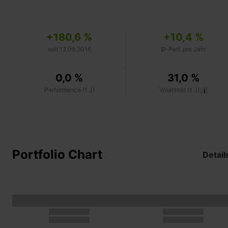
+180,6 %
+10,4 %
seit 12.06.2016
Ø-Perf. pro Jahr
0,0 %
31,0 %
Performance (1 J)
Volatilität (1 J)
Portfolio Chart
Detail