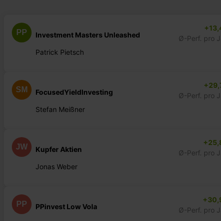
+13,
PP
Investment Masters Unleashed
Ø-Perf. pro 
Patrick Pietsch
+29,
SM
FocusedYieldInvesting
Ø-Perf. pro 
Stefan Meißner
+25,
JW
Kupfer Aktien
Ø-Perf. pro 
Jonas Weber
+30,
PP
PPinvest Low Vola
Ø-Perf. pro 