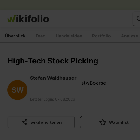
Zum
Inhalt
springen
Überblick
Feed
Handelsidee
Portfolio
Analyse
High-Tech Stock Picking
Stefan Waldhauser
| stwBoerse
SW
Letzter Login
:
07.08.2026
wikifolio teilen
Watchlist