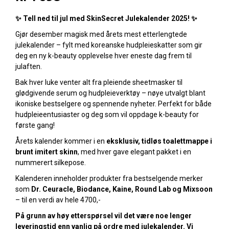
✨
Tell ned til jul med SkinSecret Julekalender 2025!
✨
Gjør desember magisk med årets mest etterlengtede
julekalender – fylt med koreanske hudpleieskatter som gir
deg en ny k-beauty opplevelse hver eneste dag frem til
julaften.
Bak hver luke venter alt fra pleiende sheetmasker til
glødgivende serum og hudpleieverktøy – nøye utvalgt blant
ikoniske bestselgere og spennende nyheter. Perfekt for både
hudpleieentusiaster og deg som vil oppdage k-beauty for
første gang!
Årets kalender kommer i en
eksklusiv, tidløs toalettmappe i
brunt imitert skinn
, med hver gave elegant pakket i en
nummerert silkepose.
Kalenderen inneholder produkter fra bestselgende merker
som
Dr. Ceuracle, Biodance, Kaine, Round Lab og Mixsoon
– til en verdi av hele 4700,-
På grunn av høy etterspørsel vil det være noe lenger
leveringstid enn vanlig på ordre med julekalender. Vi