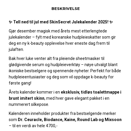
BESKRIVELSE
✨
Tell ned til jul med SkinSecret Julekalender 2025!
✨
Gjør desember magisk med årets mest etterlengtede
julekalender – fylt med koreanske hudpleieskatter som gir
deg en ny k-beauty opplevelse hver eneste dag frem til
julaften.
Bak hver luke venter alt fra pleiende sheetmasker til
glødgivende serum og hudpleieverktøy – nøye utvalgt blant
ikoniske bestselgere og spennende nyheter. Perfekt for både
hudpleieentusiaster og deg som vil oppdage k-beauty for
første gang!
Årets kalender kommer i en
eksklusiv, tidløs toalettmappe i
brunt imitert skinn
, med hver gave elegant pakket i en
nummerert silkepose.
Kalenderen inneholder produkter fra bestselgende merker
som
Dr. Ceuracle, Biodance, Kaine, Round Lab og Mixsoon
– til en verdi av hele 4700,-