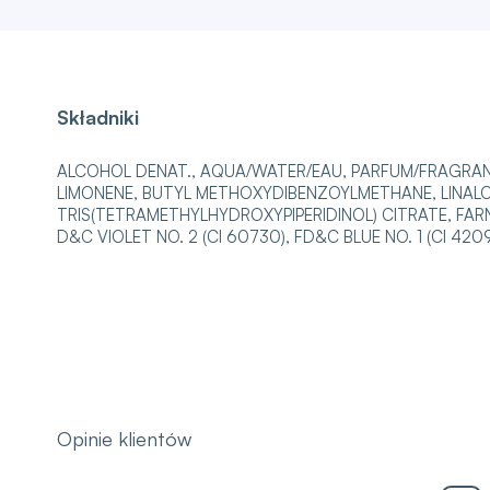
Składniki
ALCOHOL DENAT., AQUA/WATER/EAU, PARFUM/FRAGRANC
LIMONENE, BUTYL METHOXYDIBENZOYLMETHANE, LINALO
TRIS(TETRAMETHYLHYDROXYPIPERIDINOL) CITRATE, FA
D&C VIOLET NO. 2 (CI 60730), FD&C BLUE NO. 1 (CI 4209
Opinie klientów