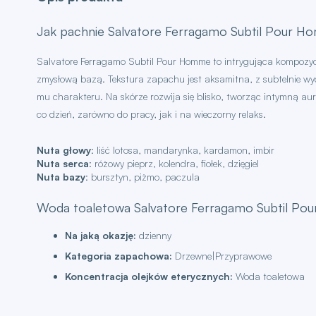
Jak pachnie Salvatore Ferragamo Subtil Pour H
Salvatore Ferragamo Subtil Pour Homme to intrygująca kompozycj
zmysłową bazą. Tekstura zapachu jest aksamitna, z subtelnie w
mu charakteru. Na skórze rozwija się blisko, tworząc intymną aur
co dzień, zarówno do pracy, jak i na wieczorny relaks.
Nuta głowy
: liść lotosa, mandarynka, kardamon, imbir
Nuta serca
: różowy pieprz, kolendra, fiołek, dzięgiel
Nuta bazy
: bursztyn, piżmo, paczula
Woda toaletowa Salvatore Ferragamo Subtil P
Na jaką okazję:
dzienny
Kategoria zapachowa:
Drzewne|Przyprawowe
Koncentracja olejków eterycznych:
Woda toaletowa