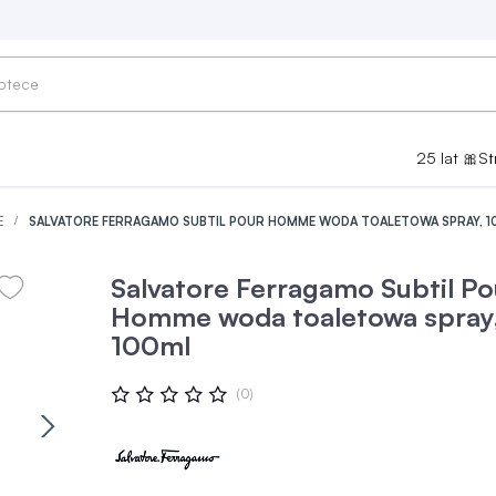
25 lat 🎀
St
E
SALVATORE FERRAGAMO SUBTIL POUR HOMME WODA TOALETOWA SPRAY, 1
Salvatore Ferragamo Subtil Po
Homme woda toaletowa spray
100ml
Ocena:
(0)
0
100
% OF