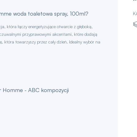
omme woda toaletowa spray, 100ml?
K
a, która łączy energetyzujące otwarcie z głęboką,
yczuwalnymi przyprawowymi akcentami, które dodają
ę, która towarzyszy przez cały dzień. Idealny wybór na
our Homme - ABC kompozycji