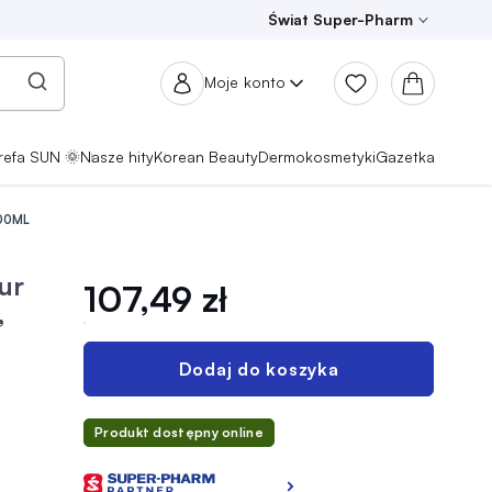
Świat Super-Pharm
Moje konto
refa SUN 🌞
Nasze hity
Korean Beauty
Dermokosmetyki
Gazetka
00ML
ur
107,49 zł
,
Dodaj do koszyka
Produkt dostępny online