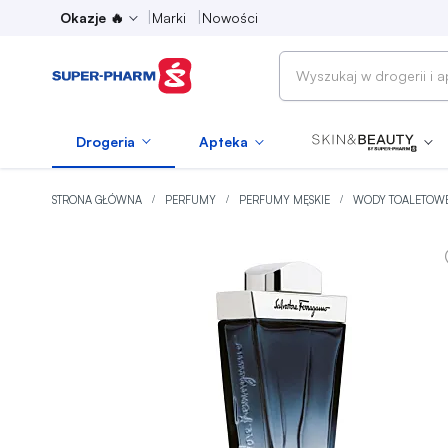
Okazje 🔥
Marki
Nowości
Wyszukaj
w
drogerii
Drogeria
Apteka
i
aptece
STRONA GŁÓWNA
PERFUMY
PERFUMY MĘSKIE
WODY TOALETOW