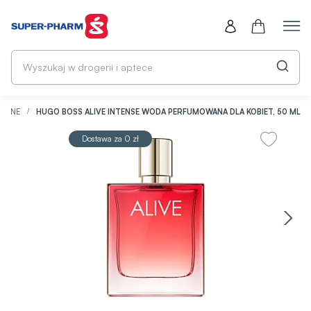
Wy
w
dr
i
ap
OWANE
HUGO BOSS ALIVE INTENSE WODA PERFUMOWANA DLA KOBIET, 50 ML
Dostawa za 0 zł