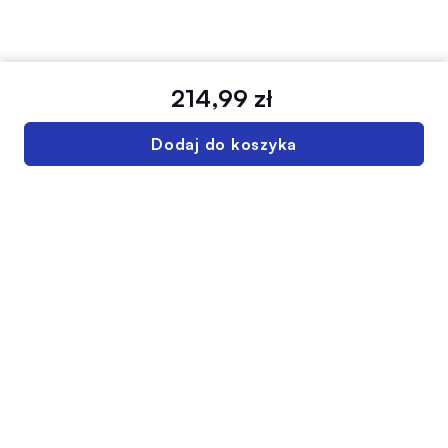
214,99 zł
Dodaj do koszyka
INFOLINIA SUPER-PHARM
222 730 730
Pn-Pt: 08:00-21:00
Sb-Ndz: 10:00-17:00
Twoje konto
Regulamin sklepu
Dostawa
Polityka prywatności