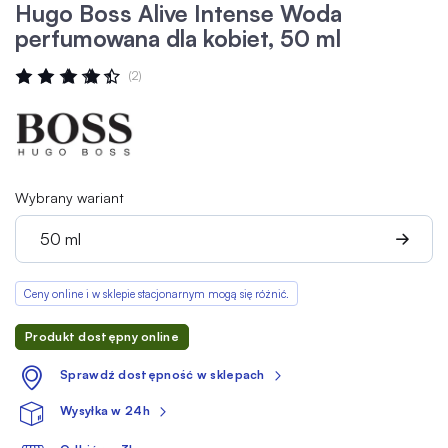
Hugo Boss Alive Intense Woda
perfumowana dla kobiet, 50 ml
Ocena:
(2)
87
100
% OF
Wybrany wariant
50 ml
Ceny online i w sklepie stacjonarnym mogą się różnić.
Produkt dostępny online
Sprawdź dostępność w sklepach
Wysyłka w 24h