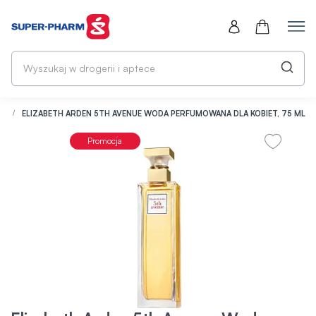
Wy
w
dr
i
ap
NE
ELIZABETH ARDEN 5TH AVENUE WODA PERFUMOWANA DLA KOBIET, 75 ML
Promocja