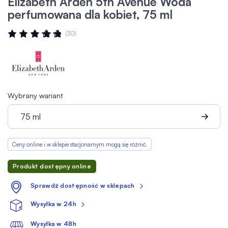
Elizabeth Arden 5th Avenue Woda
perfumowana dla kobiet, 75 ml
Ocena:
(30)
95
100
% OF
Wybrany wariant
75 ml
Ceny online i w sklepie stacjonarnym mogą się różnić.
Produkt dostępny online
Sprawdź dostępność w sklepach
Wysyłka w 24h
Wysyłka w 48h