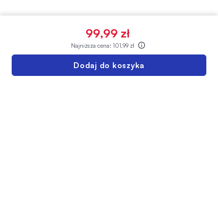
99,99 zł
Najniższa cena:
101,99 zł
Dodaj do koszyka
INFOLINIA SUPER-PHARM
222 730 730
Pn-Pt: 08:00-21:00
Sb-Ndz: 10:00-17:00
Twoje konto
Regulamin sklepu
Dostawa
Polityka prywatności