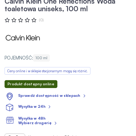
Calvin Klein One Reflections Woda
toaletowa uniseks, 100 ml
Ocena:
(0)
0
100
% OF
POJEMNOŚĆ:
100 ml
Ceny online i w sklepie stacjonarnym mogą się różnić.
Produkt dostępny online
Sprawdź dostępność w sklepach
Wysyłka w 24h
Wysyłka w 48h
Wybierz drogerię