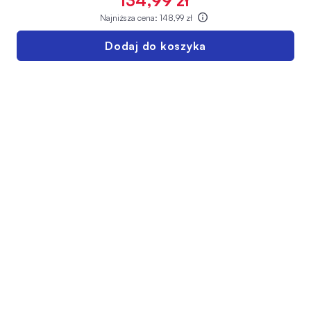
134,99 zł
Najniższa cena:
148,99 zł
Dodaj do koszyka
INFOLINIA SUPER-PHARM
222 730 730
Pn-Pt: 08:00-21:00
Sb-Ndz: 10:00-17:00
Twoje konto
Regulamin sklepu
Dostawa
Polityka prywatności
Formy płatności
Zwroty i reklamacje -
drogeria online