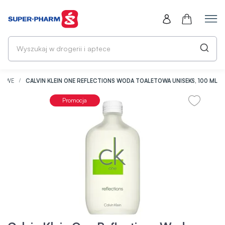
Wy
w
dr
i
ap
ETOWE
CALVIN KLEIN ONE REFLECTIONS WODA TOALETOWA UNISEKS, 100 ML
Promocja