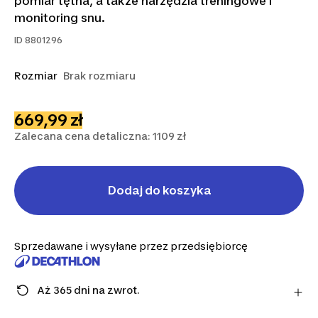
pomiar tętna, a także narzędzia treningowe i
monitoring snu.
ID
8801296
Rozmiar
Brak rozmiaru
669,99 zł
Zalecana cena detaliczna: 1109 zł
Dodaj do koszyka
Sprzedawane i wysyłane przez przedsiębiorcę
Aż 365 dni na zwrot.
Uwaga: dla środków ochrony osobistej obowiązuje