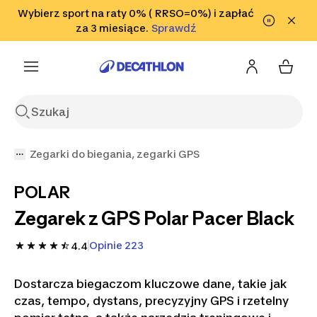
Przejdź do wyszukiwania
Wybierz sport na raty 0% ( RRSO=0%) i zapłać
Przejdź do treści
Przejdź
Sprawdź
za 3 miesiące.
Sprawdź
Sprawdź
do stopki
Zegarki do biegania, zegarki GPS
POLAR
Zegarek z GPS Polar Pacer Black
Opinie 223
4.4
Dostarcza biegaczom kluczowe dane, takie jak
czas, tempo, dystans, precyzyjny GPS i rzetelny