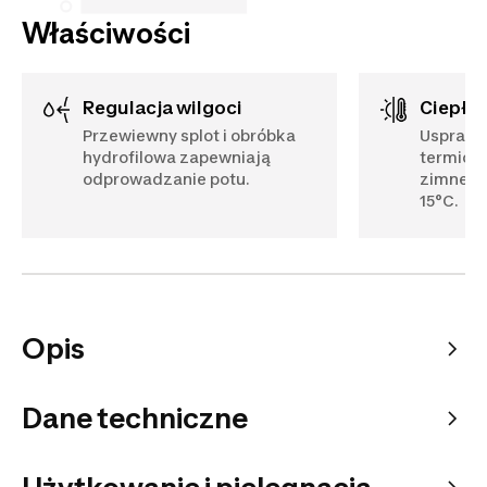
Właściwości
Regulacja wilgoci
Ciepło
Przewiewny splot i obróbka
Usprawn
hydrofilowa zapewniają
termiczn
odprowadzanie potu.
zimnem.
15°C.
Opis
Dane techniczne