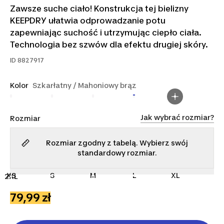
Zawsze suche ciało! Konstrukcja tej bielizny
KEEPDRY ułatwia odprowadzanie potu
zapewniając suchość i utrzymując ciepło ciała.
Technologia bez szwów dla efektu drugiej skóry.
ID
8827917
Kolor
Szkarłatny / Mahoniowy brąz
Jak wybrać rozmiar?
Rozmiar
Rozmiar zgodny z tabelą. Wybierz swój
standardowy rozmiar.
XS
S
M
L
XL
2XL
79,99 zł