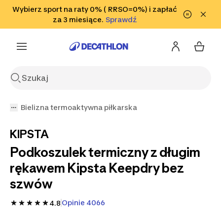
Przejdź do wyszukiwania
Wybierz sport na raty 0% ( RRSO=0%) i zapłać
Przejdź do treści
Przejdź
Sprawdź
za 3 miesiące.
Sprawdź
Sprawdź
do stopki
Bielizna termoaktywna piłkarska
KIPSTA
Podkoszulek termiczny z długim
rękawem Kipsta Keepdry bez
szwów
Opinie 4066
4.8