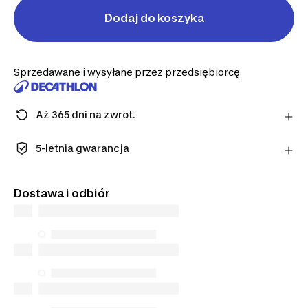
Dodaj do koszyka
Sprzedawane i wysyłane przez przedsiębiorcę
Aż 365 dni na zwrot.
Uwaga: dla środków ochrony osobistej obowiązuje
termin 14 dni.
5-letnia gwarancja
Dowiedz się więcej
Ciesz się długotrwałą jakością. Nasze produkty
objęte są standardową gwarancją na 5 lat
Dostawa i odbiór