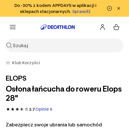
Przejdź do wyszukiwania
Do -30% z kodem APPDAYS w aplikacji i
Przejdź do treści
Przejdź
sklepach stacjonarnych.
Sprawdź
Sprawdź
do stopki
Klub Korzyści
ELOPS
Osłona łańcucha do roweru Elops
28"
Opinie 6
3.7
Zabezpiecz swoje ubrania lub samochód