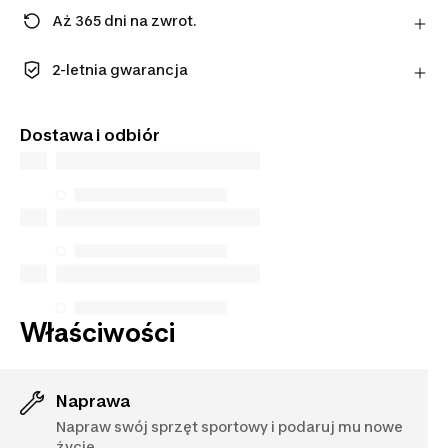
Aż 365 dni na zwrot.
Uwaga: dla środków ochrony osobistej obowiązuje
termin 14 dni.
2-letnia gwarancja
Dowiedz się więcej
Ciesz się długotrwałą jakością. Nasze produkty
objęte są standardową gwarancją na 2 lat
Dostawa i odbiór
Właściwości
Naprawa
Napraw swój sprzęt sportowy i podaruj mu nowe
życie.