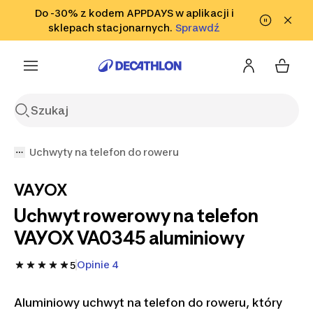
Przejdź do wyszukiwania
Do -30% z kodem APPDAYS w aplikacji i
Przejdź do treści
Przejdź
sklepach stacjonarnych.
Sprawdź
Sprawdź
do stopki
Uchwyty na telefon do roweru
VAYOX
Uchwyt rowerowy na telefon
VAYOX VA0345 aluminiowy
Opinie 4
5
Aluminiowy uchwyt na telefon do roweru, który