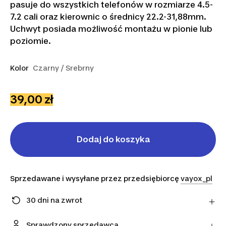
pasuje do wszystkich telefonów w rozmiarze 4.5-
7.2 cali oraz kierownic o średnicy 22.2-31,88mm.
Uchwyt posiada możliwość montażu w pionie lub
poziomie.
Kolor
Czarny / Srebrny
39,00 zł
Dodaj do koszyka
Sprzedawane i wysyłane przez przedsiębiorcę
vayox_pl
30 dni na zwrot
Zmieniłeś zdanie? Możesz zwrócić artykuły
bezpośrednio do sprzedawcy w ciągu 30 dni,
Sprawdzony sprzedawca