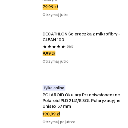
79,99 zł
Otrzymaj jutro
DECATHLON Ściereczka z mikrofibry - 
CLEAN 100
(565)
9,99 zł
Otrzymaj jutro
Tylko online
POLAROID Okulary Przeciwsłoneczne 
Polaroid PLD 2141/S 3OL Polaryzacyjne 
Unisex 57 mm
190,99 zł
Otrzymaj pojutrze