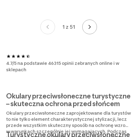
1 z 51
Strona 1 z 51
4.7/5 na podstawie 46315 opinii zebranych online i w
sklepach
Okulary przeciwsłoneczne turystyczne
– skuteczna ochrona przed słońcem
Okulary przeciwsłoneczne zaprojektowane dla turystów
to nie tylko element charakterystycznej stylizacji, lecz
przede wszystkim skuteczny sposób na ochronę wzroku
w warunkach szczególnie jej wymagających. Podczas
Turystyczne okulary przeciwsłoneczne