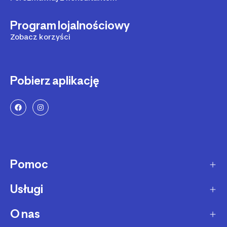
Program lojalnościowy
Zobacz korzyści
Pobierz aplikację
Pomoc
Usługi
Sposoby dostawy
Dostawa ekspresowa
O nas
Zakupy na raty