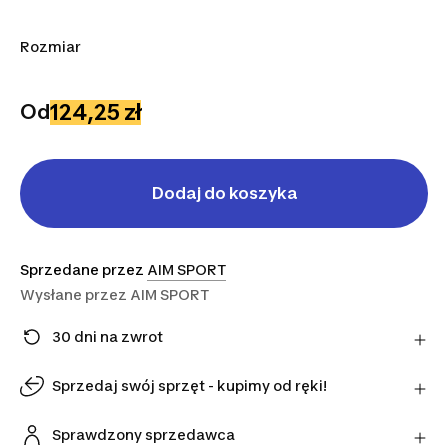
Rozmiar
L
XL
S
124,25 zł
Od
Dodaj do koszyka
Sprzedane przez
AIM SPORT
Wysłane przez
AIM SPORT
30 dni na zwrot
Zmieniłeś zdanie? Możesz zwrócić artykuły
bezpośrednio do sprzedawcy w ciągu 30 dni,
Sprzedaj swój sprzęt - kupimy od ręki!
korzystając z wybranego przez niego przewoźnika.
Daj swojemu używanemu sprzętowi drugie życie.
Dowiedz się więcej
Sprawdź szacunkową wartość przechodząc przez
Sprawdzony sprzedawca