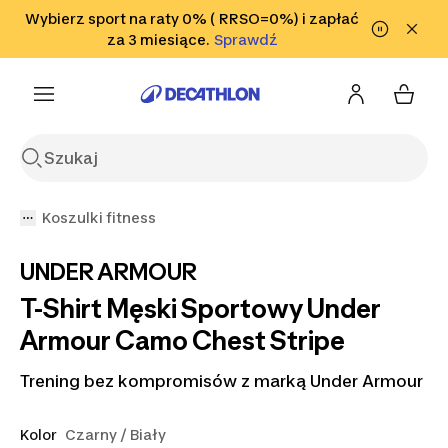
Przejdź do wyszukiwania
Wybierz sport na raty 0% ( RRSO=0%) i zapłać
Przejdź do treści
Przejdź
Sprawdź
za 3 miesiące.
Sprawdź
Sprawdź
do stopki
Koszulki fitness
UNDER ARMOUR
T-Shirt Męski Sportowy Under
Armour Camo Chest Stripe
Trening bez kompromisów z marką Under Armour
Kolor
Czarny / Biały