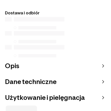
diagnostykę online i uzyskaj ostateczną wycenę w
Ten produkt pochodzi od naszego oficjalnego
sklepie.
sprzedawcy. Gwarantujemy bezpieczeństwo
Przejdź do wstępnej wyceny
Dostawa i odbiór
transakcji oraz najwyższą jakość obsługi klienta.
Opis
Dane techniczne
Użytkowanie i pielęgnacja