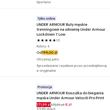
Sportano
Tylko online
UNDER ARMOUR Buty męskie 
trenningowe na siłownię Under Armour 
Lockdown 7 Low
(3)
Kolory: 4
Od
199,00 zł
Otrzymaj jutro
Sprzedawane i wysłane przez przedsiębiorcę
e-oryginalne
Promocja
UNDER ARMOUR Koszulka do biegania 
męska Under Armour Velociti Pro Print
171,99 zł
-8 zł
179,99 zł
171,99 zł/szt.