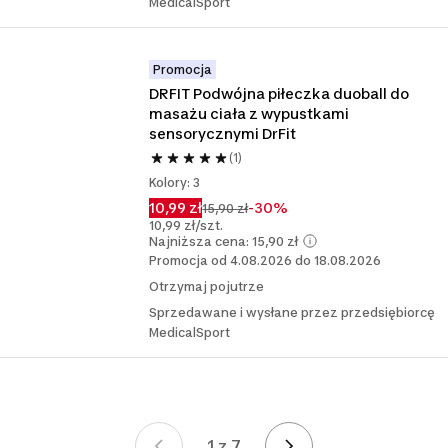
MedicalSport
Promocja
DRFIT Podwójna piłeczka duoball do 
masażu ciała z wypustkami 
sensorycznymi DrFit
(1)
Kolory: 3
10,99 zł
-30%
15,90 zł
10,99 zł/szt.
Najniższa cena: 15,90 zł
Promocja od 4.08.2026 do 18.08.2026
Otrzymaj pojutrze
Sprzedawane i wysłane przez przedsiębiorcę
MedicalSport
1 z 7