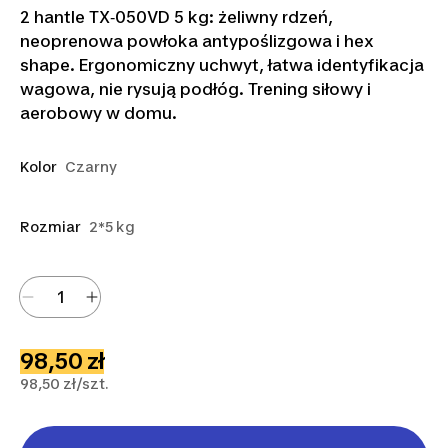
2 hantle TX‑050VD 5 kg: żeliwny rdzeń,
neoprenowa powłoka antypoślizgowa i hex
shape. Ergonomiczny uchwyt, łatwa identyfikacja
wagowa, nie rysują podłóg. Trening siłowy i
aerobowy w domu.
Kolor
Czarny
Rozmiar
2*5 kg
98,50 zł
98,50 zł/szt.