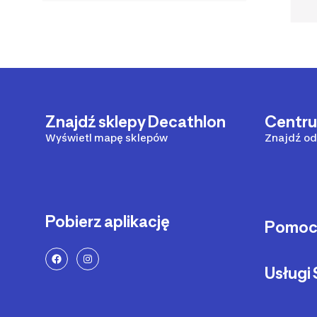
Znajdź sklepy Decathlon
Centr
Wyświetl mapę sklepów
Znajdź od
Pobierz aplikację
Pomo
Sposoby 
Usług
Dostawa 
Zwrot pr
Serwis ro