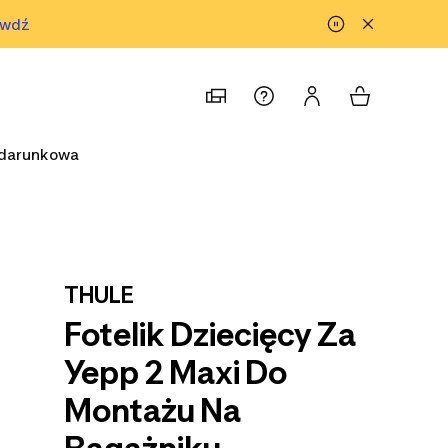
awdź
prawdź
odarunkowa
THULE
Fotelik Dziecięcy Za
Yepp 2 Maxi Do
Montażu Na