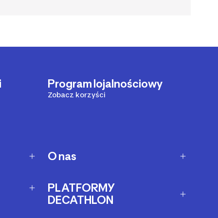
i
Program lojalnościowy
Zobacz korzyści
O nas
O Decathlon
PLATFORMY
Kariera
DECATHLON
Afiliacja