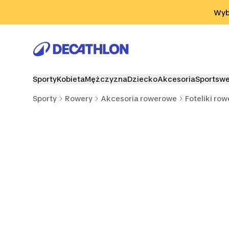
Przejdź do wyszukiwania
Przejdź do treści
Przejdź d
Wybi
Sporty
Kobieta
Mężczyzna
Dziecko
Akcesoria
Sportsw
Sporty
Rowery
Akcesoria rowerowe
Foteliki ro