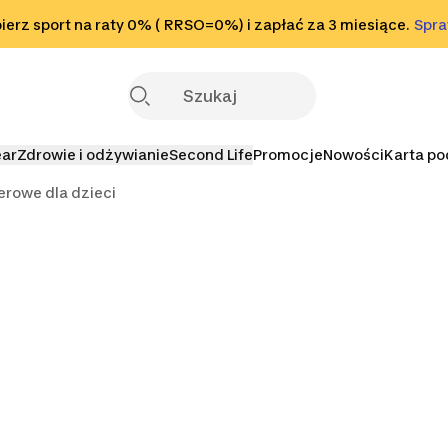
o stopki
erz sport na raty 0% ( RRSO=0%) i zapłać za 3 miesiące.
Sprawdź
Spr
S
ear
Zdrowie i odżywianie
Second Life
Promocje
Nowości
Karta p
werowe dla dzieci