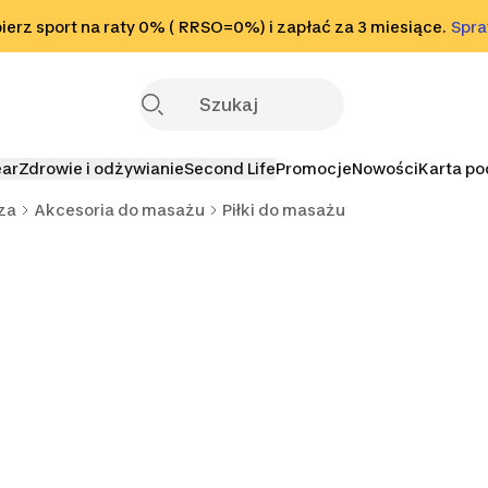
o stopki
erz sport na raty 0% ( RRSO=0%) i zapłać za 3 miesiące.
Sprawdź
Spr
S
ear
Zdrowie i odżywianie
Second Life
Promocje
Nowości
Karta p
za
Akcesoria do masażu
Piłki do masażu