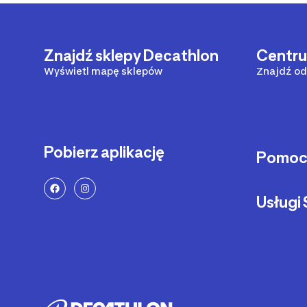
Znajdź sklepy Decathlon
Centr
Wyświetl mapę sklepów
Znajdź od
Pobierz aplikację
Pomo
Sposoby 
Usług
Dostawa 
Zwrot pr
Serwis ro
Status za
Serwis hul
Zadzwoń 
Części z
Metody pł
Pozostałe
Reklamac