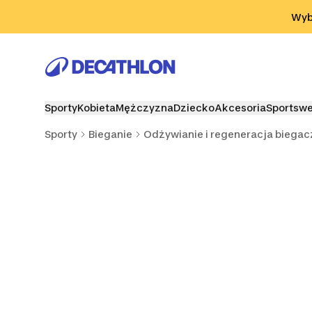
Przejdź do wyszukiwania
Przejdź do treści
Przejdź d
Wybi
Sporty
Kobieta
Mężczyzna
Dziecko
Akcesoria
Sportsw
Sporty
Bieganie
Odżywianie i regeneracja biegac