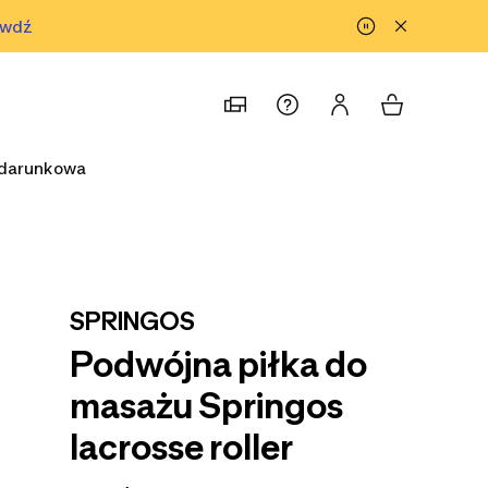
awdź
prawdź
odarunkowa
SPRINGOS
Podwójna piłka do
masażu Springos
lacrosse roller