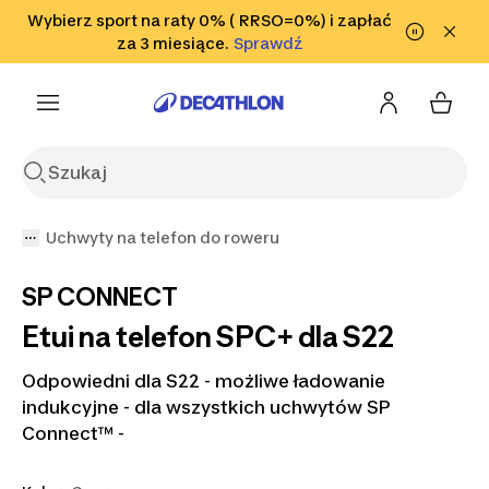
Przejdź do wyszukiwania
Wybierz sport na raty 0% ( RRSO=0%) i zapłać
Przejdź do treści
Przejdź
Sprawdź
za 3 miesiące.
Sprawdź
Sprawdź
do stopki
Uchwyty na telefon do roweru
SP CONNECT
Etui na telefon SPC+ dla S22
Odpowiedni dla S22 - możliwe ładowanie
indukcyjne - dla wszystkich uchwytów SP
Connect™ -