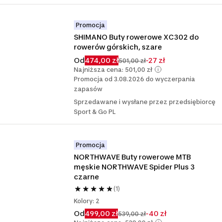
Promocja
SHIMANO Buty rowerowe XC302 do 
rowerów górskich, szare
Od
474,00 zł
-27 zł
501,00 zł
Najniższa cena: 501,00 zł
Promocja od 3.08.2026 do wyczerpania
zapasów
Sprzedawane i wysłane przez przedsiębiorcę
Sport & Go PL
Promocja
NORTHWAVE Buty rowerowe MTB 
męskie NORTHWAVE Spider Plus 3 
czarne
(1)
Kolory: 2
Od
499,00 zł
-40 zł
539,00 zł