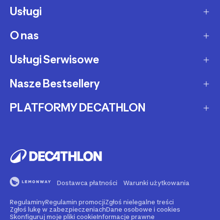
Usługi
Sposoby dostawy
Dostawa ekspresowa
O nas
Zakupy na raty
Zwrot produktów
Ochrona środowiska
Usługi Serwisowe
O Decathlon
Status zamówienia
Leasing
Kariera
Nasze Bestsellery
Serwis rowerowy
Zadzwoń i zamów
Karty podarunkowe
Afiliacja
Serwis hulajnóg i deskorolek
PLATFORMY DECATHLON
Rowery elektryczne
Metody płatności
Oferta dla firm, szkół, klubów
Fundacja Decathlon
Części zamienne
Rowery Gravel
Reklamacje
Second Life - kup używany produkt
Decathlon marketplace
Pozostałe usługi serwisowe
Bieżnie
Buy back - sprzedaj Swój używany sprzęt
Reklama w Decathlon
Rolki i wrotki
Rent - wypożycz sprzęt sportowy
Dostawca płatności
Warunki użytkowania
Rowery dla dzieci
Support - naprawiaj swój sprzęt
Regulaminy
Regulamin promocji
Zgłoś nielegalne treści
Nasze marki
Go - zarezerwuj wydarzenie sportowe
Zgłoś lukę w zabezpieczeniach
Dane osobowe i cookies
Skonfiguruj moje pliki cookie
Informacje prawne