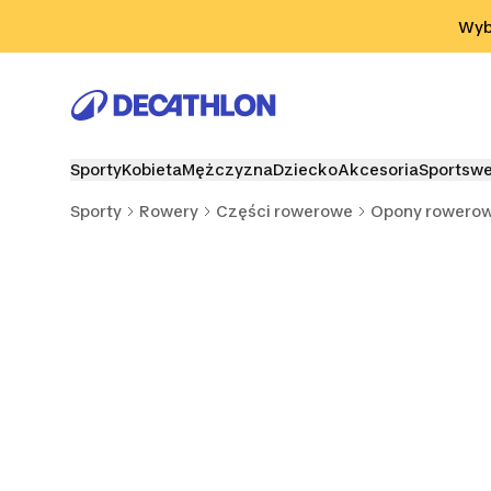
Przejdź do wyszukiwania
Przejdź do treści
Przejdź d
Wybi
Sporty
Kobieta
Mężczyzna
Dziecko
Akcesoria
Sportsw
Sporty
Rowery
Części rowerowe
Opony rowero