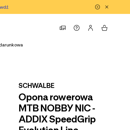
awdź
prawdź
odarunkowa
SCHWALBE
Opona rowerowa
MTB NOBBY NIC -
ADDIX SpeedGrip