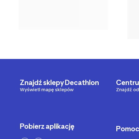
Znajdź sklepy Decathlon
Centr
Wyświetl mapę sklepów
Znajdź od
Pobierz aplikację
Pomo