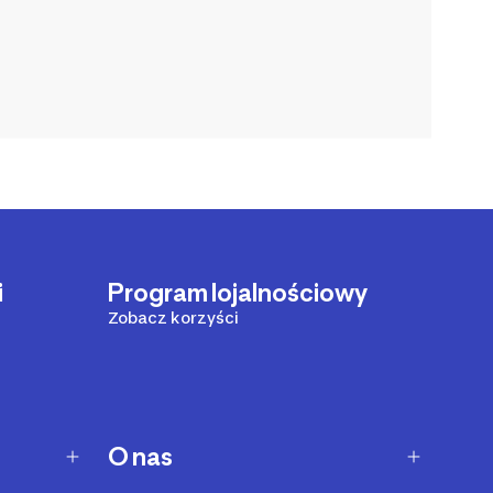
i
Program lojalnościowy
Zobacz korzyści
O nas