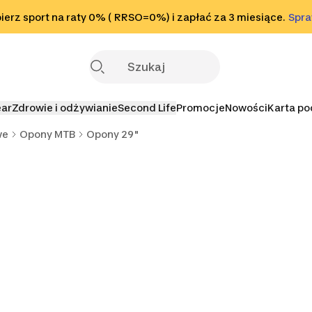
o stopki
erz sport na raty 0% ( RRSO=0%) i zapłać za 3 miesiące.
Sprawdź
Spr
S
ear
Zdrowie i odżywianie
Second Life
Promocje
Nowości
Karta p
we
Opony MTB
Opony 29"