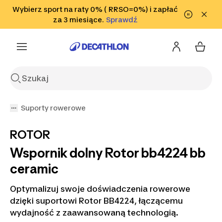
Przejdź do wyszukiwania
Wybierz sport na raty 0% ( RRSO=0%) i zapłać
Przejdź do treści
Przejdź
Sprawdź
za 3 miesiące.
Sprawdź
Sprawdź
do stopki
Suporty rowerowe
ROTOR
Wspornik dolny Rotor bb4224 bb
ceramic
Optymalizuj swoje doświadczenia rowerowe
dzięki suportowi Rotor BB4224, łączącemu
wydajność z zaawansowaną technologią.