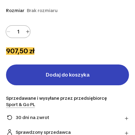
Rozmiar
Brak rozmiaru
907,50 zł
Dodaj do koszyka
Sprzedawane i wysyłane przez przedsiębiorcę
Sport & Go PL
30 dni na zwrot
Zmieniłeś zdanie? Możesz zwrócić artykuły
bezpośrednio do sprzedawcy w ciągu 30 dni,
Sprawdzony sprzedawca