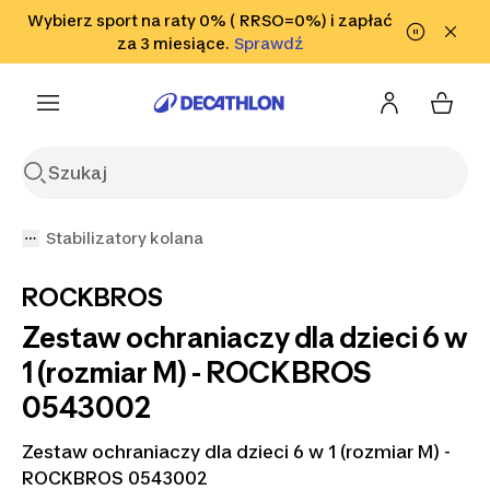
Przejdź do wyszukiwania
Wybierz sport na raty 0% ( RRSO=0%) i zapłać
Przejdź do treści
Przejdź
Sprawdź
za 3 miesiące.
Sprawdź
Sprawdź
do stopki
Stabilizatory kolana
ROCKBROS
Zestaw ochraniaczy dla dzieci 6 w
1 (rozmiar M) - ROCKBROS
0543002
Zestaw ochraniaczy dla dzieci 6 w 1 (rozmiar M) -
ROCKBROS 0543002