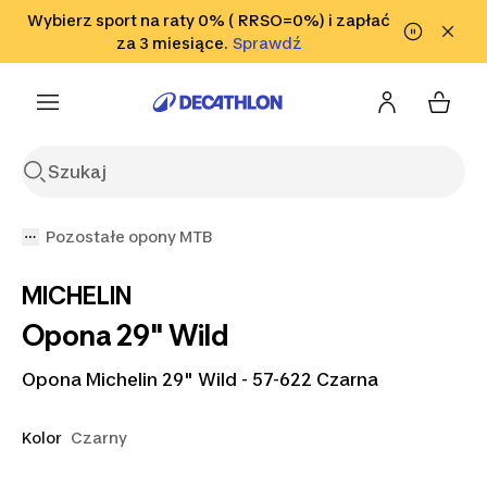
Przejdź do wyszukiwania
Wybierz sport na raty 0% ( RRSO=0%) i zapłać
Przejdź do treści
Przejdź
Sprawdź
za 3 miesiące.
Sprawdź
Sprawdź
do stopki
Pozostałe opony MTB
MICHELIN
Opona 29" Wild
Opona Michelin 29" Wild - 57-622 Czarna
Kolor
Czarny