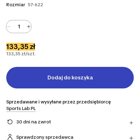
Rozmiar
57-622
133,35 zł
133,35 zł/szt.
Dodaj do koszyka
Sprzedawane i wysyłane przez przedsiębiorcę
Sports Lab PL
30 dni na zwrot
Zmieniłeś zdanie? Możesz zwrócić artykuły
bezpośrednio do sprzedawcy w ciągu 30 dni,
Sprawdzony sprzedawca