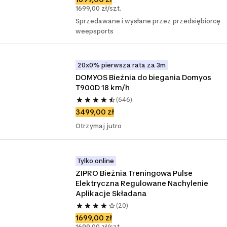
1699,00 zł/szt.
Sprzedawane i wysłane przez przedsiębiorcę
weepsports
20x0% pierwsza rata za 3m
DOMYOS Bieżnia do biegania Domyos 
T900D 18 km/h
(646)
3499,00 zł
Otrzymaj jutro
Tylko online
ZIPRO Bieżnia Treningowa Pulse 
Elektryczna Regulowane Nachylenie 
Aplikacje Składana
(20)
1699,00 zł
1699,00 zł/szt.