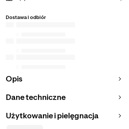
transakcji oraz najwyższą jakość obsługi klienta.
Tego artykułu nie znajdziesz w sklepach
stacjonarnych. Zamów go z dostawą do domu lub
Dostawa i odbiór
do wybranego punktu odbioru.
Opis
Dane techniczne
Użytkowanie i pielęgnacja