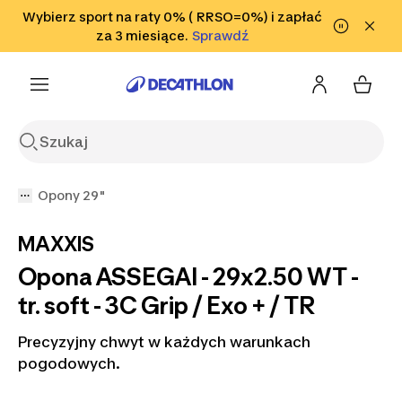
Przejdź do wyszukiwania
Wybierz sport na raty 0% ( RRSO=0%) i zapłać
Przejdź do treści
Przejdź
Sprawdź
za 3 miesiące.
Sprawdź
Sprawdź
do stopki
Opony 29"
MAXXIS
Opona ASSEGAI - 29x2.50 WT -
tr. soft - 3C Grip / Exo + / TR
Precyzyjny chwyt w każdych warunkach
pogodowych.