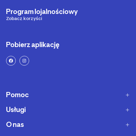
Program lojalnościowy
Zobacz korzyści
Pobierz aplikację
Pomoc
Usługi
Sposoby dostawy
Dostawa ekspresowa
O nas
Zakupy na raty
Zwrot produktów