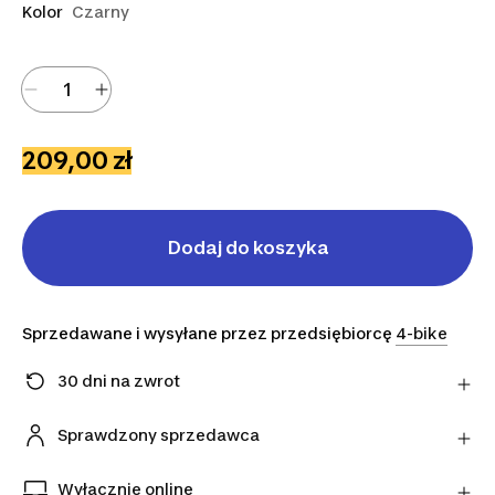
Kolor
Czarny
209,00 zł
Dodaj do koszyka
Sprzedawane i wysyłane przez przedsiębiorcę
4-bike
30 dni na zwrot
Zmieniłeś zdanie? Możesz zwrócić artykuły
bezpośrednio do sprzedawcy w ciągu 30 dni,
Sprawdzony sprzedawca
korzystając z wybranego przez niego przewoźnika.
Ten produkt pochodzi od naszego oficjalnego
Dowiedz się więcej
sprzedawcy. Gwarantujemy bezpieczeństwo
Wyłącznie online