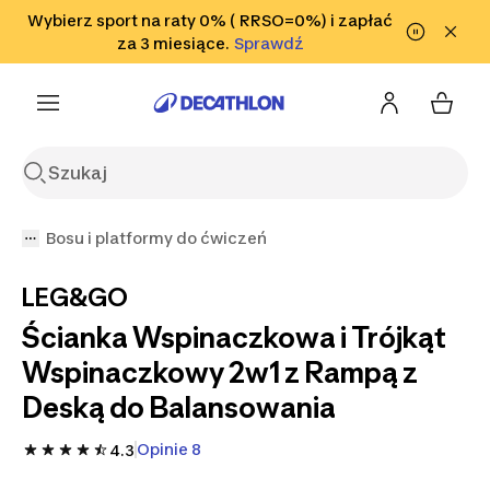
Przejdź do wyszukiwania
Wybierz sport na raty 0% ( RRSO=0%) i zapłać
Przejdź do treści
Przejdź
Sprawdź
za 3 miesiące.
Sprawdź
Sprawdź
do stopki
Bosu i platformy do ćwiczeń
LEG&GO
Ścianka Wspinaczkowa i Trójkąt
Wspinaczkowy 2w1 z Rampą z
Deską do Balansowania
Opinie 8
4.3