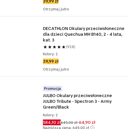
39,99 zł
Otrzymaj jutro
DECATHLON Okulary przeciwsłoneczne 
dla dzieci Quechua MH B140, 2 - 4 lata, 
kat. 3
(928)
Kolory: 2
39,99 zł
Otrzymaj jutro
Promocja
JULBO Okulary przeciwsłoneczne 
JULBO Tribute - Spectron 3 - Army 
Green/Black
Kolory: 2
584,10 zł
-64,90 zł
649,00 zł
Najniższa cena: 649,00 zł