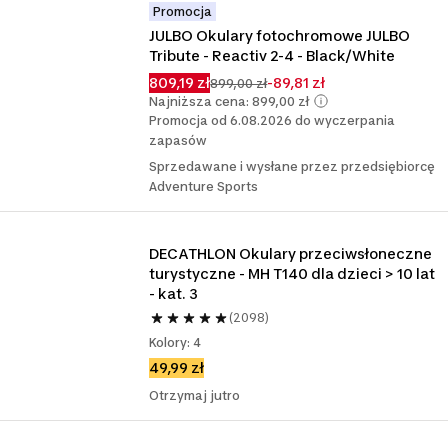
Promocja
JULBO Okulary fotochromowe JULBO 
Tribute - Reactiv 2-4 - Black/White
809,19 zł
-89,81 zł
899,00 zł
Najniższa cena: 899,00 zł
Promocja od 6.08.2026 do wyczerpania
zapasów
Sprzedawane i wysłane przez przedsiębiorcę
Adventure Sports
DECATHLON Okulary przeciwsłoneczne 
turystyczne - MH T140 dla dzieci > 10 lat 
- kat. 3
(2098)
Kolory: 4
49,99 zł
Otrzymaj jutro