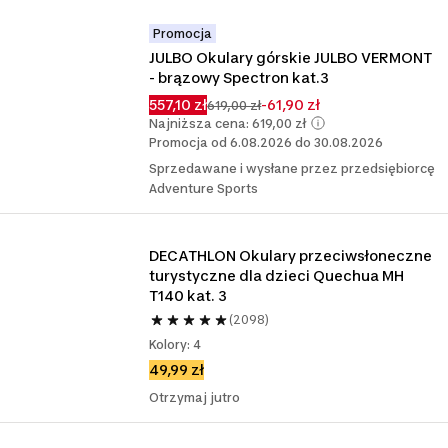
Promocja
JULBO Okulary górskie JULBO VERMONT 
- brązowy Spectron kat.3
557,10 zł
-61,90 zł
619,00 zł
Najniższa cena: 619,00 zł
Promocja od 6.08.2026 do 30.08.2026
Sprzedawane i wysłane przez przedsiębiorcę
Adventure Sports
DECATHLON Okulary przeciwsłoneczne 
turystyczne dla dzieci Quechua MH 
T140 kat. 3
(2098)
Kolory: 4
49,99 zł
Otrzymaj jutro