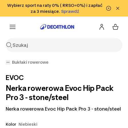
Przejdź do wyszukiwania
Wybierz sport na raty 0% ( RRSO=0%) i zapłać
Przejdź do treści
Przejdź
Sprawdź
za 3 miesiące.
Sprawdź
Sprawdź
do stopki
Bukłaki rowerowe
EVOC
Nerka rowerowa Evoc Hip Pack
Pro 3 - stone/steel
Nerka rowerowa Evoc Hip Pack Pro 3 - stone/steel
Kolor
Niebieski