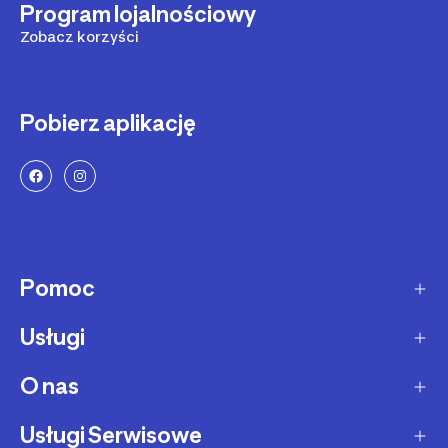
Program lojalnościowy
Zobacz korzyści
Pobierz aplikację
Pomoc
Usługi
Sposoby dostawy
Dostawa ekspresowa
O nas
Zakupy na raty
Zwrot produktów
Ochrona środowiska
Usługi Serwisowe
O Decathlon