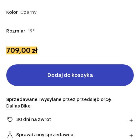
Kolor
Czarny
Rozmiar
19"
709,00 zł
Dodaj do koszyka
Sprzedawane i wysyłane przez przedsiębiorcę
Dallas Bike
30 dni na zwrot
Zmieniłeś zdanie? Możesz zwrócić artykuły
bezpośrednio do sprzedawcy w ciągu 30 dni,
Sprawdzony sprzedawca