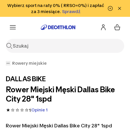
Przejdź do wyszukiwania
Wybierz sport na raty 0% ( RRSO=0%) i zapłać
Przejdź do treści
Przejdź
Sprawdź
za 3 miesiące.
Sprawdź
Sprawdź
do stopki
Rowery miejskie
DALLAS BIKE
Rower Miejski Męski Dallas Bike
City 28" 1spd
Opinie 1
1
Rower Miejski Męski Dallas Bike City 28" 1spd