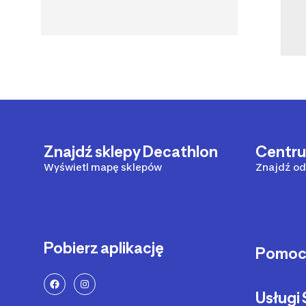
Znajdź sklepy Decathlon
Centr
Wyświetl mapę sklepów
Znajdź od
Pobierz aplikację
Pomo
Sposoby 
Usług
Dostawa 