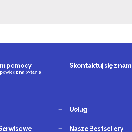
um pomocy
Skontaktuj się z nam
powiedź na pytania
c
Usługi
dostawy
Zakupy na raty
i Serwisowe
Nasze Bestsellery
ekspresowa
Ochrona środowiska