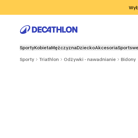
Przejdź do wyszukiwania
Przejdź do treści
Przejdź d
Wybi
Sporty
Kobieta
Mężczyzna
Dziecko
Akcesoria
Sportsw
Sporty
Triathlon
Odżywki - nawadnianie
Bidony