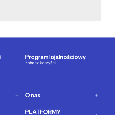
i
Program lojalnościowy
Zobacz korzyści
O nas
O Decathlon
PLATFORMY
Kariera