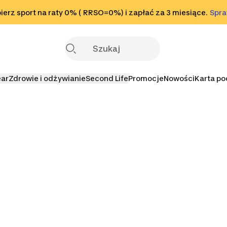
o stopki
erz sport na raty 0% ( RRSO=0%) i zapłać za 3 miesiące.
Sprawdź
Spr
S
ear
Zdrowie i odżywianie
Second Life
Promocje
Nowości
Karta p