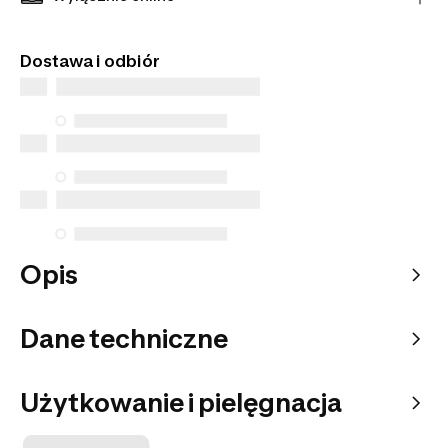
transakcji oraz najwyższą jakość obsługi klienta.
Tego artykułu nie znajdziesz w sklepach
stacjonarnych. Zamów go z dostawą do domu lub
Dostawa i odbiór
do wybranego punktu odbioru.
Opis
Dane techniczne
Użytkowanie i pielęgnacja