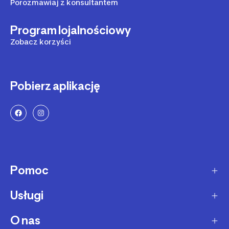
Porozmawiaj z konsultantem
Program lojalnościowy
Zobacz korzyści
Pobierz aplikację
Pomoc
Usługi
Sposoby dostawy
Dostawa ekspresowa
O nas
Zakupy na raty