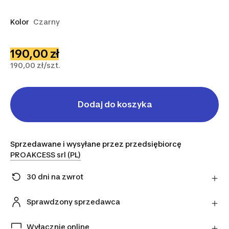
Kolor
Czarny
190,00 zł
190,00 zł/szt.
Dodaj do koszyka
Sprzedawane i wysyłane przez przedsiębiorcę
PROAKCESS srl (PL)
30 dni na zwrot
Zmieniłeś zdanie? Możesz zwrócić artykuły
bezpośrednio do sprzedawcy w ciągu 30 dni,
Sprawdzony sprzedawca
korzystając z wybranego przez niego przewoźnika.
Ten produkt pochodzi od naszego oficjalnego
Dowiedz się więcej
sprzedawcy. Gwarantujemy bezpieczeństwo
Wyłącznie online