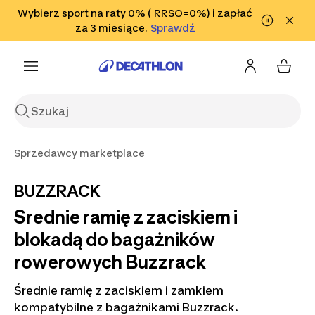
Przejdź do wyszukiwania
Wybierz sport na raty 0% ( RRSO=0%) i zapłać
Przejdź do treści
Przejdź
Sprawdź
za 3 miesiące.
Sprawdź
Sprawdź
do stopki
Sprzedawcy marketplace
BUZZRACK
Srednie ramię z zaciskiem i
blokadą do bagażników
rowerowych Buzzrack
Średnie ramię z zaciskiem i zamkiem
kompatybilne z bagażnikami Buzzrack.